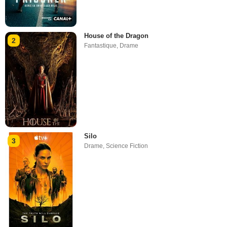
House of the Dragon
2
Fantastique
,
Drame
Silo
3
Drame
,
Science Fiction