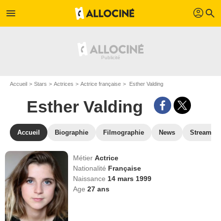
profil
menu
search
Accueil
Stars
Actrices
Actrice française
Esther Valding
Esther Valding
Accueil
Biographie
Filmographie
News
Streamin
Métier
Actrice
Nationalité
Française
Naissance
14 mars 1999
Age
27
ans