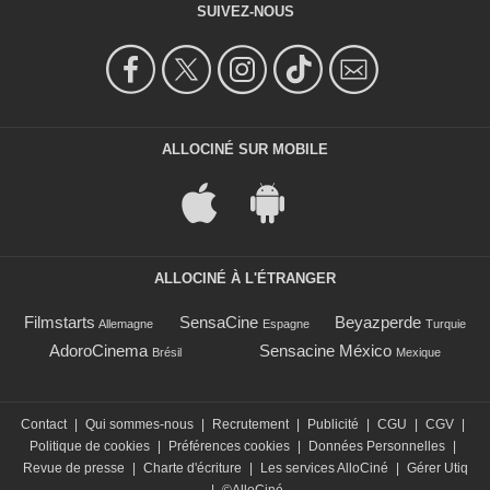
SUIVEZ-NOUS
ALLOCINÉ SUR MOBILE
ALLOCINÉ À L'ÉTRANGER
Filmstarts
SensaCine
Beyazperde
Allemagne
Espagne
Turquie
AdoroCinema
Sensacine México
Brésil
Mexique
Contact
|
Qui sommes-nous
|
Recrutement
|
Publicité
|
CGU
|
CGV
|
Politique de cookies
|
Préférences cookies
|
Données Personnelles
|
Revue de presse
|
Charte d'écriture
|
Les services AlloCiné
|
Gérer Utiq
|
©AlloCiné