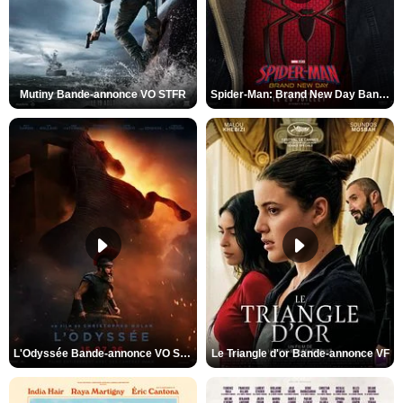
Mutiny Bande-annonce VO STFR
Spider-Man: Brand New Day Bande-annonce VO STFR
L'Odyssée Bande-annonce VO STFR
Le Triangle d'or Bande-annonce VF