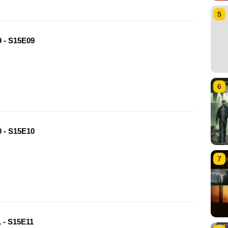
5
 - S15E09
6
 - S15E10
7
 - S15E11