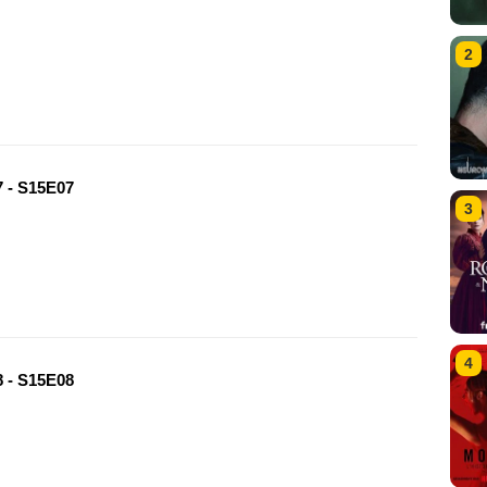
2
 - S15E07
3
4
 - S15E08