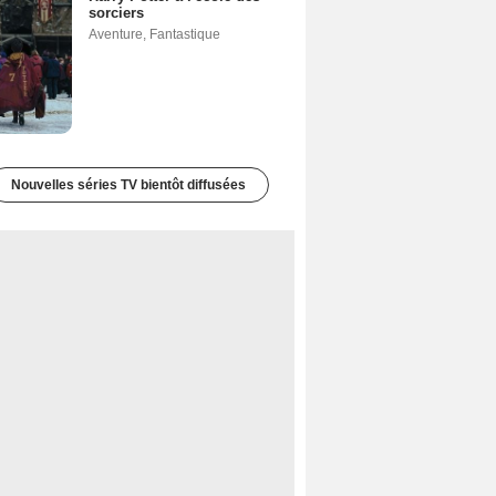
sorciers
Aventure
,
Fantastique
Nouvelles séries TV bientôt diffusées