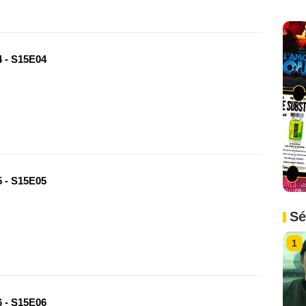
 - S15E04
 - S15E05
Sé
1
 - S15E06