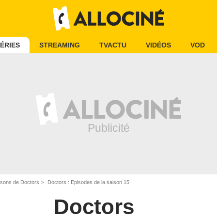
ÉRIES
STREAMING
TVACTU
VIDÉOS
VOD
isons de Doctors
Doctors : Episodes de la saison 15
Doctors