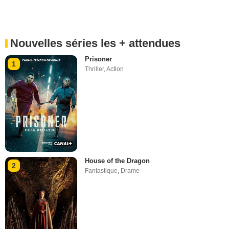
Nouvelles séries les + attendues
Prisoner
1
Thriller
,
Action
House of the Dragon
2
Fantastique
,
Drame