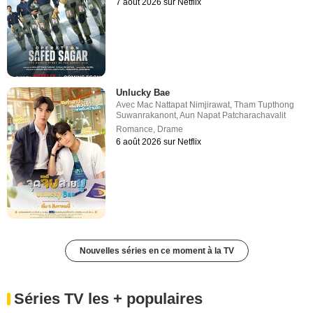
7 août 2026 sur Netflix
Unlucky Bae
Avec
Mac Nattapat Nimjirawat
,
Tham Tupthong
Suwanrakanont
,
Aun Napat Patcharachavalit
Romance
,
Drame
6 août 2026 sur Netflix
Nouvelles séries en ce moment à la TV
Séries TV les + populaires