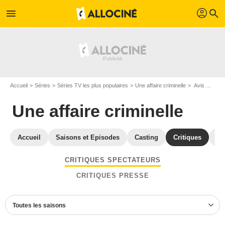
profil
menu
search
Accueil
Séries
Séries TV les plus populaires
Une affaire criminelle
Avis Une affaire criminelle
Une affaire criminelle
Accueil
Saisons et Episodes
Casting
Critiques
Ph
CRITIQUES SPECTATEURS
CRITIQUES PRESSE
Toutes les saisons