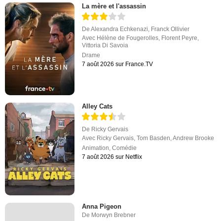
La mère et l'assassin
De
Alexandra Echkenazi
,
Franck Ollivier
Avec
Hélène de Fougerolles
,
Florent Peyre
,
Vittoria Di Savoia
Drame
7 août 2026 sur France.TV
Alley Cats
De
Ricky Gervais
Avec
Ricky Gervais
,
Tom Basden
,
Andrew Brooke
Animation
,
Comédie
7 août 2026 sur Netflix
Anna Pigeon
De
Morwyn Brebner