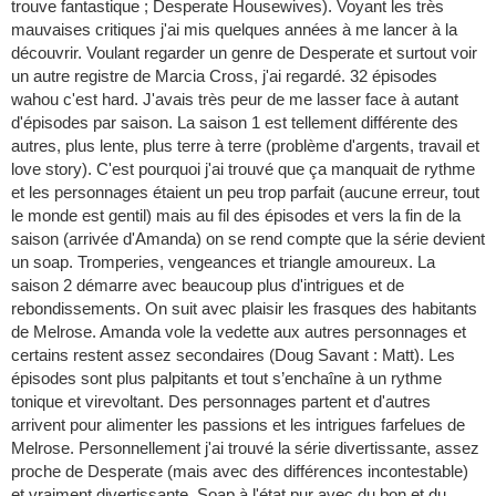
trouve fantastique ; Desperate Housewives). Voyant les très
mauvaises critiques j'ai mis quelques années à me lancer à la
découvrir. Voulant regarder un genre de Desperate et surtout voir
un autre registre de Marcia Cross, j'ai regardé. 32 épisodes
wahou c'est hard. J'avais très peur de me lasser face à autant
d'épisodes par saison. La saison 1 est tellement différente des
autres, plus lente, plus terre à terre (problème d'argents, travail et
love story). C'est pourquoi j'ai trouvé que ça manquait de rythme
et les personnages étaient un peu trop parfait (aucune erreur, tout
le monde est gentil) mais au fil des épisodes et vers la fin de la
saison (arrivée d'Amanda) on se rend compte que la série devient
un soap. Tromperies, vengeances et triangle amoureux. La
saison 2 démarre avec beaucoup plus d'intrigues et de
rebondissements. On suit avec plaisir les frasques des habitants
de Melrose. Amanda vole la vedette aux autres personnages et
certains restent assez secondaires (Doug Savant : Matt). Les
épisodes sont plus palpitants et tout s’enchaîne à un rythme
tonique et virevoltant. Des personnages partent et d'autres
arrivent pour alimenter les passions et les intrigues farfelues de
Melrose. Personnellement j'ai trouvé la série divertissante, assez
proche de Desperate (mais avec des différences incontestable)
et vraiment divertissante. Soap à l'état pur avec du bon et du