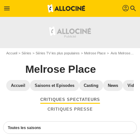
profil
menu
search
Accueil
Séries
Séries TV les plus populaires
Melrose Place
Avis Melrose Place
Melrose Place
Accueil
Saisons et Episodes
Casting
News
Vidéo
CRITIQUES SPECTATEURS
CRITIQUES PRESSE
Toutes les saisons