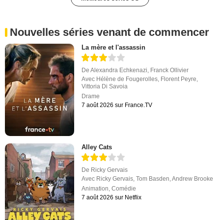
Nouvelles séries venant de commencer
La mère et l'assassin
De
Alexandra Echkenazi
,
Franck Ollivier
Avec
Hélène de Fougerolles
,
Florent Peyre
,
Vittoria Di Savoia
Drame
7 août 2026 sur France.TV
Alley Cats
De
Ricky Gervais
Avec
Ricky Gervais
,
Tom Basden
,
Andrew Brooke
Animation
,
Comédie
7 août 2026 sur Netflix