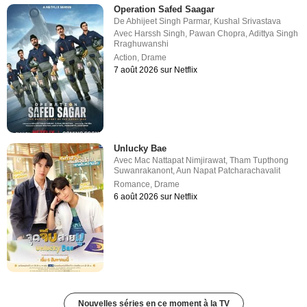
Operation Safed Saagar
De
Abhijeet Singh Parmar
,
Kushal Srivastava
Avec
Harssh Singh
,
Pawan Chopra
,
Adittya Singh
Rraghuwanshi
Action
,
Drame
7 août 2026 sur Netflix
Unlucky Bae
Avec
Mac Nattapat Nimjirawat
,
Tham Tupthong
Suwanrakanont
,
Aun Napat Patcharachavalit
Romance
,
Drame
6 août 2026 sur Netflix
Nouvelles séries en ce moment à la TV