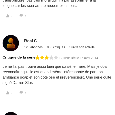
trahisons,bref pas très moral,qui finit par assommer à la
longue,car les scénars se ressemblent tous.
0
1
Real C
123 abonnés
930 critiques
Suivre son activité
Critique de la série
3,0
Publiée le 15 avril 2014
Je ne l'ai pas trouvé aussi bien que sa série mère. Mais je dois
reconnaître qu'elle est quand même intéressante de par son
ambiance soap et son coté osé et irrévérencieux. Une série culte
signé Darren Star.
0
1