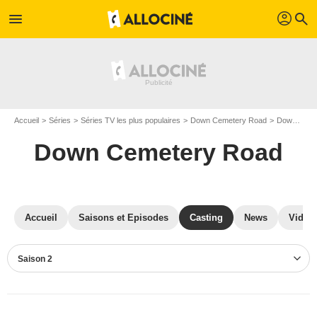
profil
menu
search
Accueil
Séries
Séries TV les plus populaires
Down Cemetery Road
Down Cemetery Road S02
Down Cemetery Road
Accueil
Saisons et Episodes
Casting
News
Vidéo
Saison 2