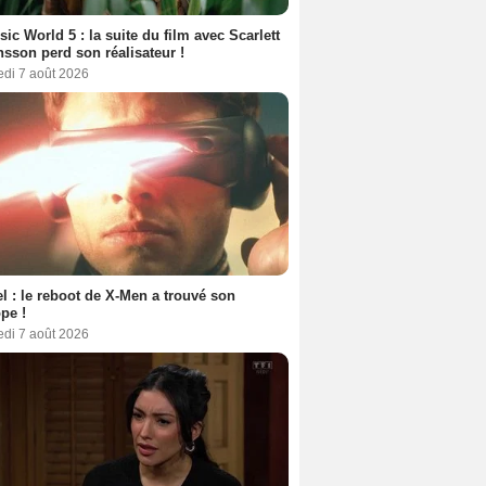
sic World 5 : la suite du film avec Scarlett
sson perd son réalisateur !
edi 7 août 2026
l : le reboot de X-Men a trouvé son
pe !
edi 7 août 2026