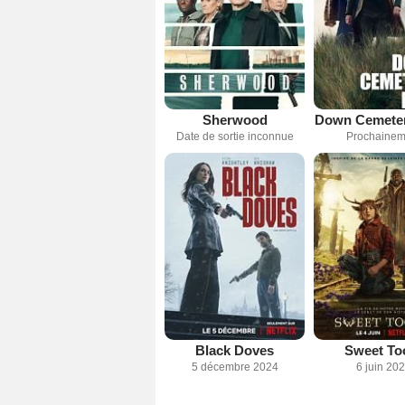
Sherwood
Down Cemete
Date de sortie inconnue
Prochainem
Black Doves
Sweet To
5 décembre 2024
6 juin 20