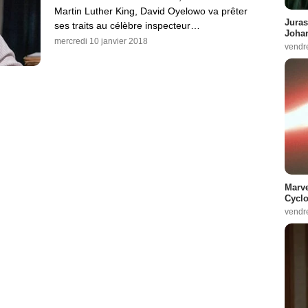
Martin Luther King, David Oyelowo va prêter
Juras
ses traits au célèbre inspecteur…
Johan
mercredi 10 janvier 2018
vendr
Marve
Cyclo
vendr