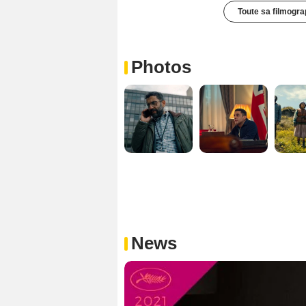
Toute sa filmogra
Photos
News