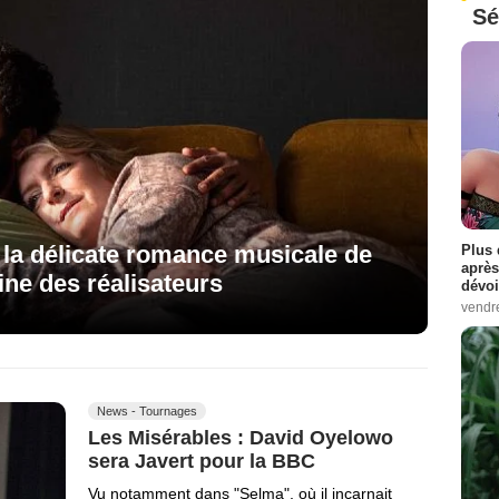
Sé
 la délicate romance musicale de
Plus 
après
ine des réalisateurs
dévoi
vendr
News - Tournages
Les Misérables : David Oyelowo
sera Javert pour la BBC
Vu notamment dans "Selma", où il incarnait