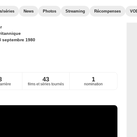
s/séries
News
Photos
Streaming
Récompenses
VO
r
ritannique
8 septembre 1980
8
43
1
arrière
films et séries tournés
nomination