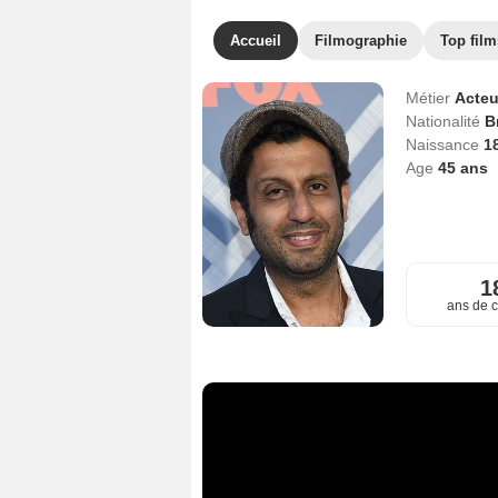
Accueil
Filmographie
Top film
Métier
Acteu
Nationalité
B
Naissance
1
Age
45
ans
1
ans de c