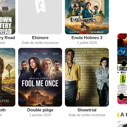
ry Road
Elsinore
Enola Holmes 3
ent
Date de sortie inconnue
1 juillet 2026
oth
Double piège
Showtrial
A 
24
1 janvier 2024
Date de sortie inconnue