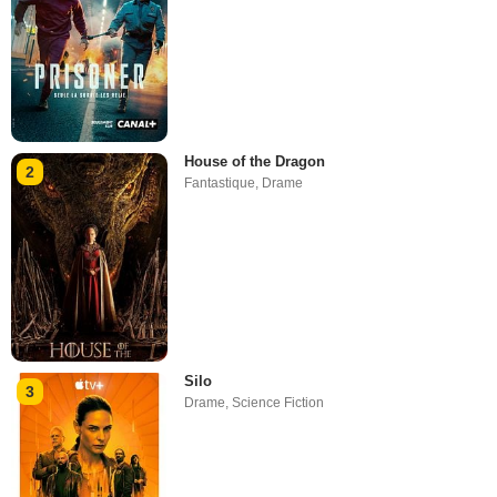
House of the Dragon
2
Fantastique
,
Drame
Silo
3
Drame
,
Science Fiction