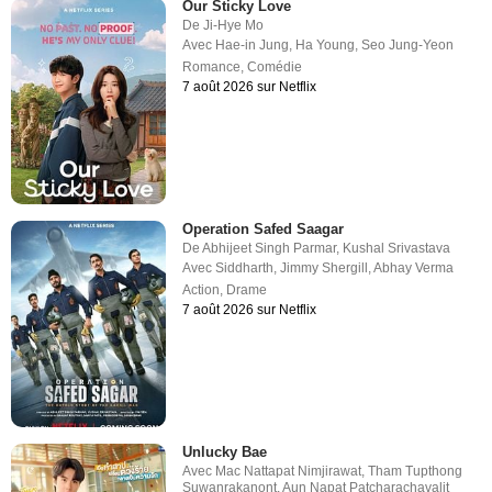
Our Sticky Love
De
Ji-Hye Mo
Avec
Hae-in Jung
,
Ha Young
,
Seo Jung-Yeon
Romance
,
Comédie
7 août 2026 sur Netflix
Operation Safed Saagar
De
Abhijeet Singh Parmar
,
Kushal Srivastava
Avec
Siddharth
,
Jimmy Shergill
,
Abhay Verma
Action
,
Drame
7 août 2026 sur Netflix
Unlucky Bae
Avec
Mac Nattapat Nimjirawat
,
Tham Tupthong
Suwanrakanont
,
Aun Napat Patcharachavalit