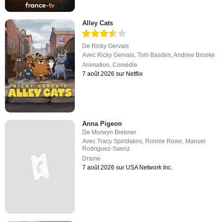
Alley Cats
De
Ricky Gervais
Avec
Ricky Gervais
,
Tom Basden
,
Andrew Brooke
Animation
,
Comédie
7 août 2026 sur Netflix
Anna Pigeon
De
Morwyn Brebner
Avec
Tracy Spiridakos
,
Ronnie Rowe
,
Manuel
Rodriguez-Saenz
Drame
7 août 2026 sur USA Network Inc.