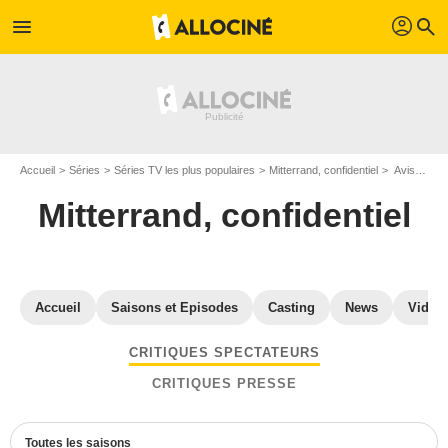
profil
menu
search
Accueil
Séries
Séries TV les plus populaires
Mitterrand, confidentiel
Avis Mitterrand, confidentiel
Mitterrand, confidentiel
Accueil
Saisons et Episodes
Casting
News
Vidéo
CRITIQUES SPECTATEURS
CRITIQUES PRESSE
Toutes les saisons