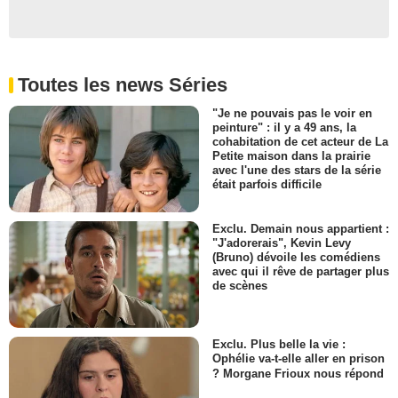
- 1 Episode :
6
Lee De Broux
Leo
- 1 Episode :
7
Toutes les news Séries
Anthony Caruso
Danny Romero
"Je ne pouvais pas le voir en
- 1 Episode :
8
peinture" : il y a 49 ans, la
cohabitation de cet acteur de La
George Caldwell
Petite maison dans la prairie
Rudy
avec l'une des stars de la série
- 1 Episode :
9
était parfois difficile
Casey Adams
Walter Gamble
Exclu. Demain nous appartient :
- 1 Episode :
10
"J'adorerais", Kevin Levy
(Bruno) dévoile les comédiens
Richard Narita
avec qui il rêve de partager plus
William Chimoda
de scènes
- 1 Episode :
11
Bill Beyers
Case
Exclu. Plus belle la vie :
- 1 Episode :
12
Ophélie va-t-elle aller en prison
Edward Walsh
? Morgane Frioux nous répond
Brad Wheeler