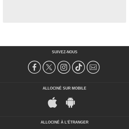
- 1 Episode :
9
Michael Horsley
vendeur de journaux
- 1 Episode :
10
William Windom
Jack Keeler
- 1 Episode :
11
Joe Dorsey
Al
SUIVEZ-NOUS
- 1 Episode :
14
Mariette Hartley
Dr Carolyn Fields
- 1 Episode :
15
Joey Forman
- 1 Episode :
16
ALLOCINÉ SUR MOBILE
Art LaFleur
Hugues
- 1 Episode :
17
Dan Barrows
M. Cox
ALLOCINÉ À L'ÉTRANGER
- 1 Episode :
18