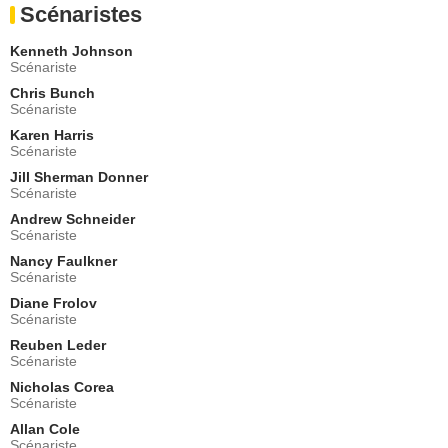
Scénaristes
- 1 Episode :
6
Robert F. Lyons
Kenneth Johnson
Joe Conti
Scénariste
- 1 Episode :
7
Chris Bunch
Cameron Mitchell
Scénariste
Eddie Cain
Karen Harris
- 1 Episode :
8
Scénariste
Leslie Ackerman
Mandy
Jill Sherman Donner
Scénariste
- 1 Episode :
9
Andrew Schneider
Christine Belford
Scénariste
Leigh Gamble
- 1 Episode :
10
Nancy Faulkner
Scénariste
Richard Loo
Kam Chong
Diane Frolov
Scénariste
- 1 Episode :
11
Reuben Leder
Denny Miller
Scénariste
Paul Corton
- 1 Episode :
14
Nicholas Corea
Scénariste
Michael Conrad
Emerson Fletcher
Allan Cole
Scénariste
- 1 Episode :
15