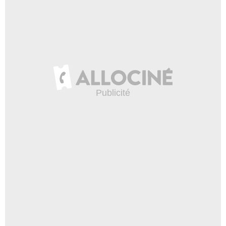
Gregor
- 1 Episode :
16
Bruce Wright
Ben
- 1 Episode :
17
Laurie Heineman
Liz Brandes
- 1 Episode :
18
Jill Choder
Lieutenant
- 1 Episode :
1
Carol Baxter
Dr Charlene McGowan
- 1 Episode :
2
Sandy Ward
Mack Stewart
- 1 Episode :
3
Philece Sampler
Laurie
- 1 Episode :
4
Jane Merrow
Jane Cabot