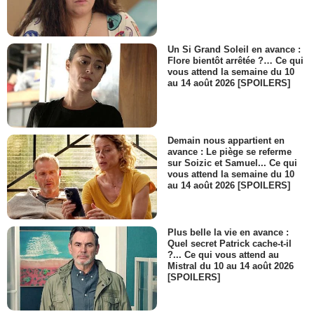
- 1 Episode :
13
Diane Shalet
Judy
- 1 Episode :
14
Un Si Grand Soleil en avance :
Flore bientôt arrêtée ?… Ce qui
Jan Sterling
vous attend la semaine du 10
Stella Verdugo
au 14 août 2026 [SPOILERS]
- 1 Episode :
15
Paul Henry Itkin
Channing
- 1 Episode :
16
Demain nous appartient en
Taylor Lacher
avance : Le piège se referme
Red
sur Soizic et Samuel... Ce qui
vous attend la semaine du 10
- 1 Episode :
17
au 14 août 2026 [SPOILERS]
Joshua Shelley
Solly
- 1 Episode :
18
Plus belle la vie en avance :
Chip Johnson
Quel secret Patrick cache-t-il
Pilote
?... Ce qui vous attend au
- 1 Episode :
1
Mistral du 10 au 14 août 2026
[SPOILERS]
Whit Bissell
Dr John Zeiderman
- 1 Episode :
2