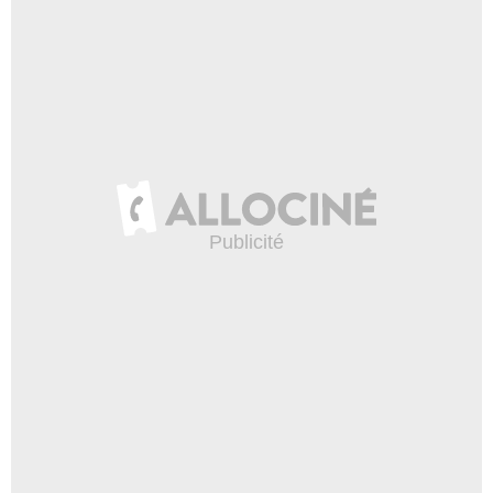
Harry Appling
- 1 Episode :
1
Arthur Rosenberg
DrJason Spath
- 1 Episode :
2
Jared Martin
Jack Stewart
- 1 Episode :
3
Lisa Carole
Judy
- 1 Episode :
4
Barbara Lynn Block
Pauline
- 1 Episode :
6
Dick O'Neill
Callahan
- 1 Episode :
7
Tom McGreevey
Sheehan
- 1 Episode :
8
James Emery
Steve