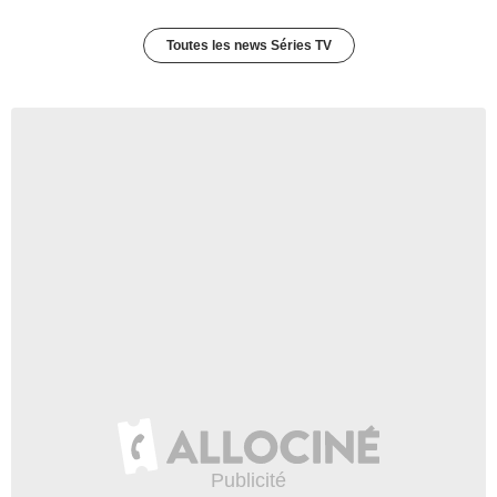
Michael Swan
Turner
Toutes les news Séries TV
- 1 Episode :
3
Taaffe O'Connell
Miss Farber
- 1 Episode :
4
Frank Doubleday
Danny
- 1 Episode :
7
Gordon Connell
Mac
- 1 Episode :
8
Leo DeLyon
le formateur
- 1 Episode :
9
Kirk Castillo
Andy
- 1 Episode :
10
Beulah Quo
Huyn
- 1 Episode :
11