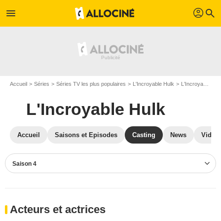
profil
menu
search
Accueil
Séries
Séries TV les plus populaires
L'Incroyable Hulk
L'Incroyable Hulk S04
L'Incroyable Hulk
Accueil
Saisons et Episodes
Casting
News
Vidéo
Saison 4
Acteurs et actrices