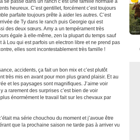
ça se passe dans un ranch c’est une famille normale à
nts heureux. C’est gentillet, forcément c’est toujours
mble parfaite toujours prête à aider les autres. C’est
’arrivée de Ty dans le ranch puis Georgie qui est
ssi des deux sœurs. Amy a un tempérament très
jours égale à elle-même, zen la plupart du temps sauf
à Lou qui est parfois un electron libre et ne prend pas
ontre, elles sont incontestablement très famille !
ance, accidents, ça fait un bon mix et c’est plutôt
t très mis en avant pour mon plus grand plaisir. Et au
iorée et les paysages sont magnifiques. J’aime voir
y a rarement des surprises c’est bien de voir
 plus énormément le travail fait sur les chevaux par
c’était ma série chouchou du moment et j’avoue être
pérant que la prochaine saison ne tarde pas à arriver vu