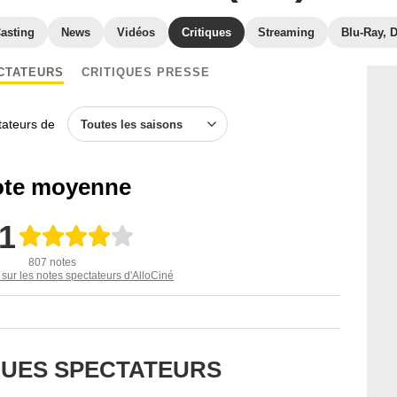
asting
News
Vidéos
Critiques
Streaming
Blu-Ray, 
CTATEURS
CRITIQUES PRESSE
ctateurs de
Toutes les saisons
te moyenne
,1
807 notes
 sur les notes spectateurs d'AlloCiné
IQUES SPECTATEURS