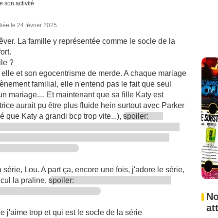
e son activité
iée le 24 février 2025
 rêver. La famille y représentée comme le socle de la
ort.
le ?
 elle et son egocentrisme de merde. A chaque mariage
vènement familial, elle n'entend pas le fait que seul
n mariage.... Et maintenant que sa fille Katy est
rice aurait pu être plus fluide hein surtout avec Parker
sé que Katy a grandi bcp trop vite...),
spoiler:
 série, Lou. A part ça, encore une fois, j'adore le série,
ucul la praline,
spoiler:
No
at
j'aime trop et qui est le socle de la série