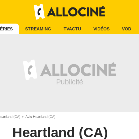
ÉRIES
STREAMING
TVACTU
VIDÉOS
VOD
eartland (CA)
Avis Heartland (CA)
Heartland (CA)