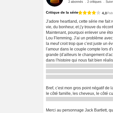
2 abonnés
2 critiques
Suivr
Critique de la série
4,0
Publ
J'adore heartland, cette série me fait
vie, du bonheur, et j'y trouve du réconf
Maintenant, pourquoi enlever une étoi
Lou Flemming. J'ai un problème avec
la meuf croit trop que c'est juste un é
l'amour dans le couple compte lors d'u
grande (d'ailleurs le changement d'act
dans l'histoire qui nous fait bien réali
Bref, c'est mon gros point négatif de la
le côté famille, les cheveux, le côté c
Merci au personnage Jack Bartlett, que 