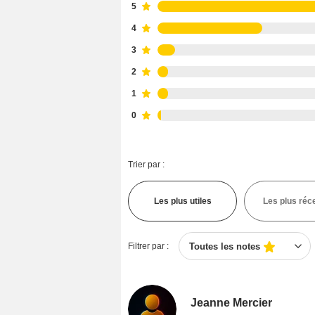
5
4
3
2
1
0
Trier par :
Les plus utiles
Les plus réc
Filtrer par :
Toutes les notes
Jeanne Mercier