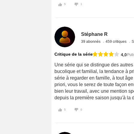
5
1
Stéphane R
39 abonnés
459 critiques
S
Critique de la série
4,0
Publ
Une série qui se distingue des autres 
bucolique et familial, la tendance à p
série à regarder en famille, à tout â
priori, vous le serez de toute façon e
bien leur travail, avec une mention 
depuis la première saison jusqu'à la d
5
0