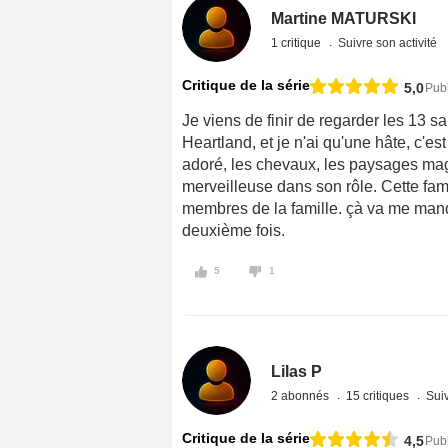
Martine MATURSKI
1 critique
Suivre son activité
Critique de la série
5,0
Publ
Je viens de finir de regarder les 13 s
Heartland, et je n'ai qu'une hâte, c'es
adoré, les chevaux, les paysages magn
merveilleuse dans son rôle. Cette fam
membres de la famille. çà va me manq
deuxième fois.
5
1
Lilas P
2 abonnés
15 critiques
Suiv
Critique de la série
4,5
Publ