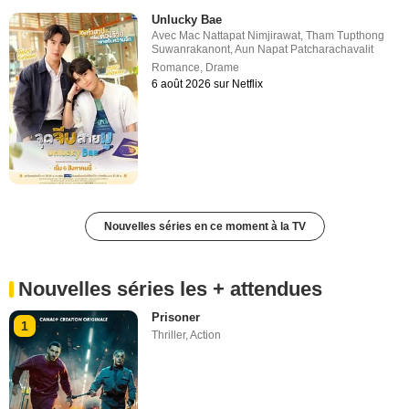
Unlucky Bae
Avec
Mac Nattapat Nimjirawat
,
Tham Tupthong
Suwanrakanont
,
Aun Napat Patcharachavalit
Romance
,
Drame
6 août 2026 sur Netflix
Nouvelles séries en ce moment à la TV
Nouvelles séries les + attendues
Prisoner
1
Thriller
,
Action