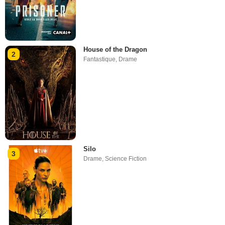
House of the Dragon
2
Fantastique
,
Drame
Silo
3
Drame
,
Science Fiction