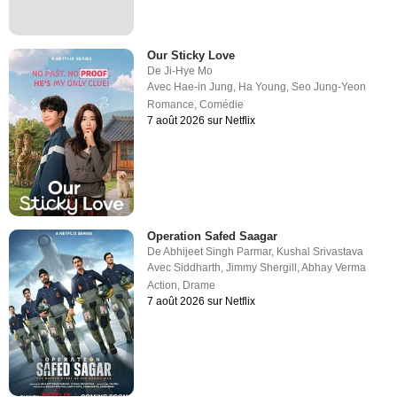
Our Sticky Love
De
Ji-Hye Mo
Avec
Hae-in Jung
,
Ha Young
,
Seo Jung-Yeon
Romance
,
Comédie
7 août 2026 sur Netflix
Operation Safed Saagar
De
Abhijeet Singh Parmar
,
Kushal Srivastava
Avec
Siddharth
,
Jimmy Shergill
,
Abhay Verma
Action
,
Drame
7 août 2026 sur Netflix