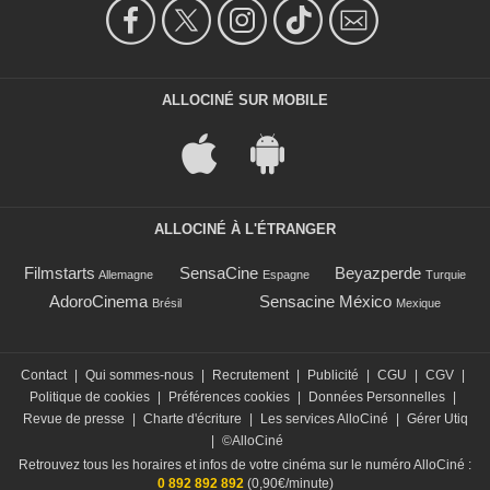
ALLOCINÉ SUR MOBILE
ALLOCINÉ À L'ÉTRANGER
Filmstarts
SensaCine
Beyazperde
Allemagne
Espagne
Turquie
AdoroCinema
Sensacine México
Brésil
Mexique
Contact
|
Qui sommes-nous
|
Recrutement
|
Publicité
|
CGU
|
CGV
|
Politique de cookies
|
Préférences cookies
|
Données Personnelles
|
Revue de presse
|
Charte d'écriture
|
Les services AlloCiné
|
Gérer Utiq
|
©AlloCiné
Retrouvez tous les horaires et infos de votre cinéma sur le numéro AlloCiné :
0 892 892 892
(0,90€/minute)