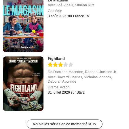
Le Magasin
Avec
Zoé Pinelli
,
Siméon Ruff
Comédie
3 août 2026 sur France.TV
Fightland
De
Damione Macedon
,
Raphael Jackson Jr.
Avec
Howard Charles
,
Nicholas Pinnock
,
Deborah Ayorinde
Drame
,
Action
31 juillet 2026 sur Starz
Nouvelles séries en ce moment à la TV