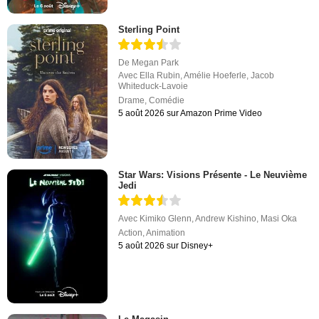
Sterling Point
De
Megan Park
Avec
Ella Rubin
,
Amélie Hoeferle
,
Jacob
Whiteduck-Lavoie
Drame
,
Comédie
5 août 2026 sur Amazon Prime Video
Star Wars: Visions Présente - Le Neuvième
Jedi
Avec
Kimiko Glenn
,
Andrew Kishino
,
Masi Oka
Action
,
Animation
5 août 2026 sur Disney+