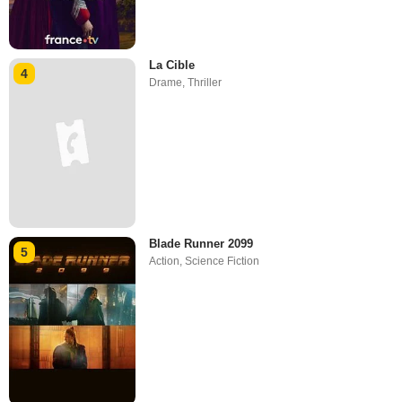
La Cible
4
Drame
,
Thriller
Blade Runner 2099
5
Action
,
Science Fiction