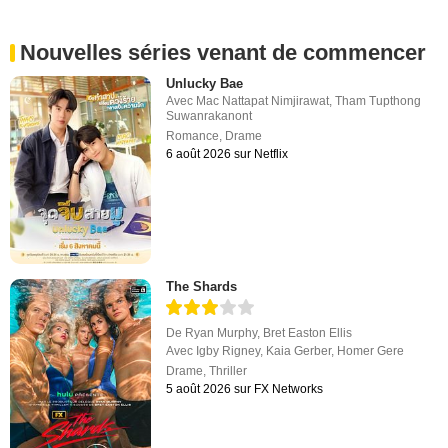
Nouvelles séries venant de commencer
Unlucky Bae
Avec
Mac Nattapat Nimjirawat
,
Tham Tupthong
Suwanrakanont
Romance
,
Drame
6 août 2026 sur Netflix
The Shards
De
Ryan Murphy
,
Bret Easton Ellis
Avec
Igby Rigney
,
Kaia Gerber
,
Homer Gere
Drame
,
Thriller
5 août 2026 sur FX Networks