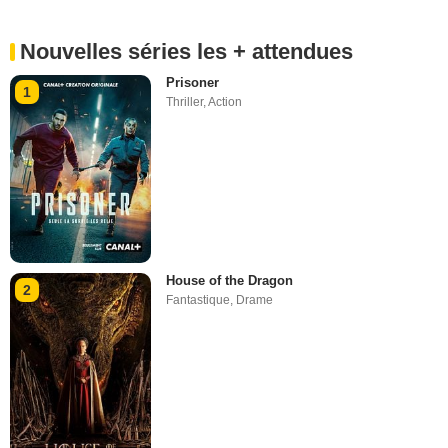
Nouvelles séries les + attendues
Prisoner
1
Thriller
,
Action
House of the Dragon
2
Fantastique
,
Drame