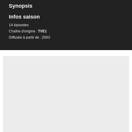
Synopsis
Infos saison
14 épisodes
Chaîne d'origine :
TVE1
Diffusée à partir de : 2003