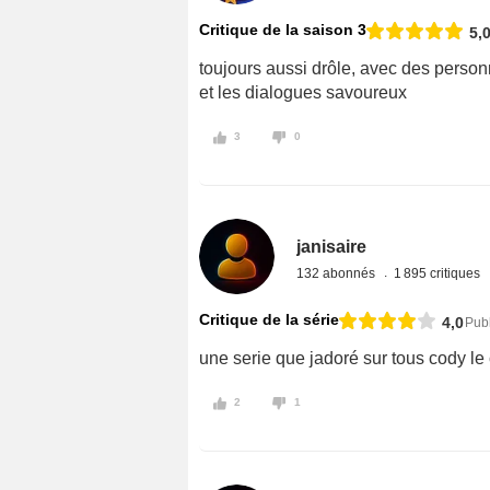
Critique de la saison 3
5,
toujours aussi drôle, avec des person
et les dialogues savoureux
3
0
janisaire
132 abonnés
1 895 critiques
Critique de la série
4,0
Publ
une serie que jadoré sur tous cody le 
2
1