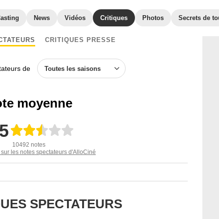
asting
News
Vidéos
Critiques
Photos
Secrets de t
CTATEURS
CRITIQUES PRESSE
ctateurs de
Toutes les saisons
te moyenne
,5
10492 notes
 sur les notes spectateurs d'AlloCiné
IQUES SPECTATEURS