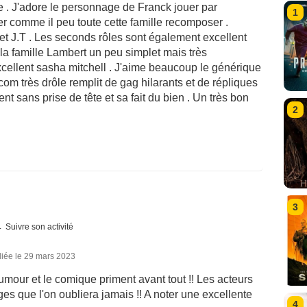
e . J'adore le personnage de Franck jouer par
1
rer comme il peu toute cette famille recomposer .
 et J.T . Les seconds rôles sont également excellent
 la famille Lambert un peu simplet mais très
xcellent sasha mitchell . J'aime beaucoup le générique
om très drôle remplit de gag hilarants et de répliques
t sans prise de tête et sa fait du bien . Un très bon
2
3
Suivre son activité
liée le 29 mars 2023
umour et le comique priment avant tout !! Les acteurs
s que l'on oubliera jamais !! A noter une excellente
4