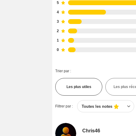
5
4
3
2
1
0
Trier par :
Les plus utiles
Les plus réc
Filtrer par :
Toutes les notes
Chris46