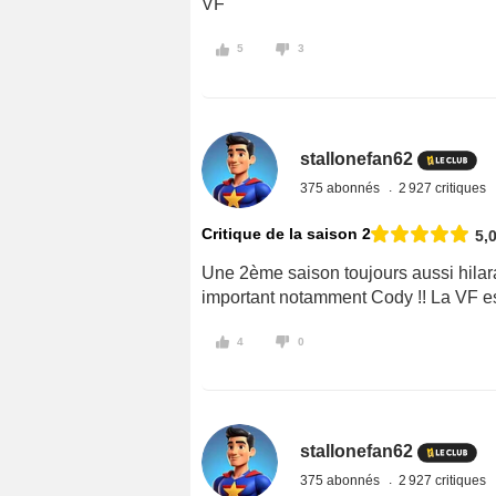
VF
5
3
stallonefan62
375 abonnés
2 927 critiques
Critique de la saison 2
5,
Une 2ème saison toujours aussi hilar
important notamment Cody !! La VF est
4
0
stallonefan62
375 abonnés
2 927 critiques