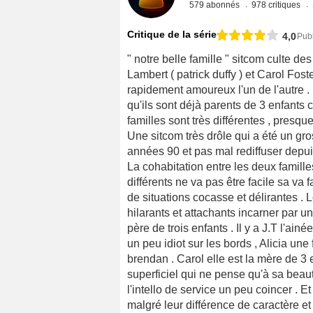
579 abonnés
978 critiques
Critique de la série
4,0
Publ
" notre belle famille " sitcom culte de
Lambert ( patrick duffy ) et Carol Fos
rapidement amoureux l'un de l'autre . 
qu'ils sont déjà parents de 3 enfants 
familles sont très différentes , presque
Une sitcom très drôle qui a été un gro
années 90 et pas mal rediffuser depuis
La cohabitation entre les deux famille
différents ne va pas être facile sa va
de situations cocasse et délirantes . 
hilarants et attachants incarner par un
père de trois enfants . Il y a J.T l'a
un peu idiot sur les bords , Alicia une 
brendan . Carol elle est la mère de 3 
superficiel qui ne pense qu'à sa beaut
l'intello de service un peu coincer . 
malgré leur différence de caractère et 