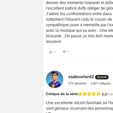
donner des moments hilarants et drôl
l'excellent patrick duffy obliger de gé
J'adore les confrontations entre dana
nottament l'hilarant cody le cousin de
sympathique jouer a merveille par l'e
avec la musique qui va avec . Une sitc
hilarante . On passe un très boń momen
souvenir
8
1
stallonefan62
375 abonnés
2 927 critiques
Critique de la série
5,0
Pub
Une excellente sitcom familiale où l'h
sont géniaux incarnant des personnage