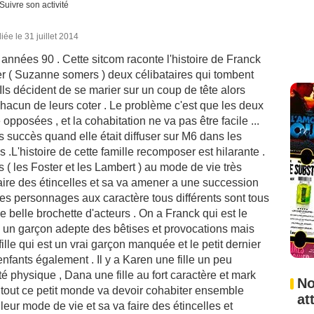
Suivre son activité
iée le 31 juillet 2014
s années 90 . Cette sitcom raconte l'histoire de Franck
ter ( Suzanne somers ) deux célibataires qui tombent
Ils décident de se marier sur un coup de tête alors
chacun de leurs coter . Le problème c'est que les deux
 opposées , et la cohabitation ne va pas être facile ...
s succès quand elle était diffuser sur M6 dans les
 .L'histoire de cette famille recomposer est hilarante .
s ( les Foster et les Lambert ) au mode de vie très
 faire des étincelles et sa va amener a une succession
Les personnages aux caractère tous différents sont tous
e belle brochette d'acteurs . On a Franck qui est le
inée un garçon adepte des bêtises et provocations mais
fille qui est un vrai garçon manquée et le petit dernier
enfants également . Il y a Karen une fille un peu
é physique , Dana une fille au fort caractère et mark
No
Et tout ce petit monde va devoir cohabiter ensemble
at
leur mode de vie et sa va faire des étincelles et