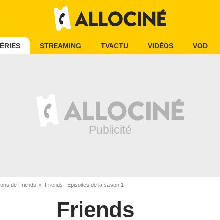
ÉRIES
STREAMING
TVACTU
VIDÉOS
VOD
sons de Friends
Friends : Episodes de la saison 1
Friends