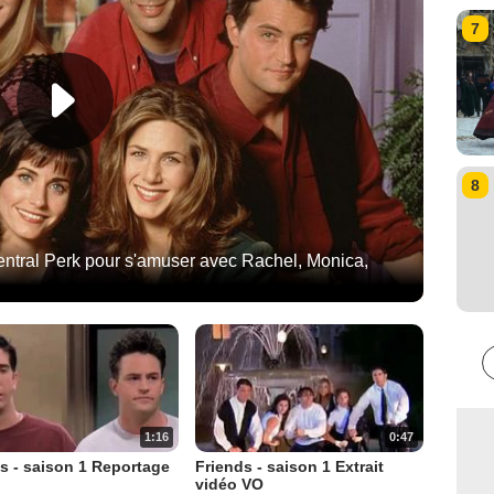
7
8
entral Perk pour s'amuser avec Rachel, Monica,
1:16
0:47
s - saison 1 Reportage
Friends - saison 1 Extrait
vidéo VO