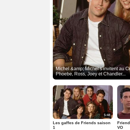
Michel &amp; Michel s'invitent au C
Phoebe, Ross, Joey et Chandler...
5:48
Les gaffes de Friends saison
Friend
1
VO