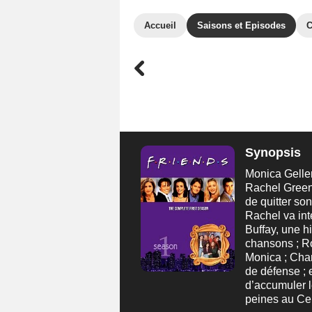
Accueil
Saisons et Episodes
C
Synopsis
Monica Geller
Rachel Green,
de quitter son
Rachel va in
Buffay, une h
chansons ; Ro
Monica ; Cha
de défense ; e
d’accumuler l
peines au Cent