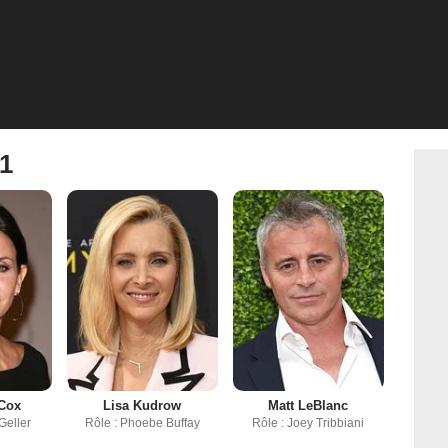
 1
 Cox
Lisa Kudrow
Matt LeBlanc
Geller
Rôle : Phoebe Buffay
Rôle : Joey Tribbiani