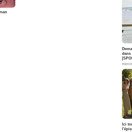
fman
e :
16
:
18
Demai
 :
21
dans 
[SPO
mercr
 Episode :
23
:
2
de :
4
- 1 Episode :
5
Ici t
l'épi