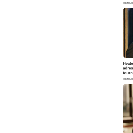
mercr
 :
7
 1 Episode :
10
Heate
adres
16
tourn
 1 Episode :
17
mercr
4
4