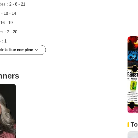
des :
2
-
8
-
21
5
-
10
-
14
:
16
-
19
es :
2
-
20
e :
1
oir la liste complète
sode :
4
nners
de :
6
To
e :
11
 Episode :
13