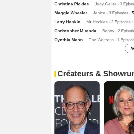
Christina Pickles
Judy Geller
- 3 Episo
Maggie Wheeler
Janice
- 3 Episodes :
Larry Hankin
Mr Heckles
- 2 Episodes 
Christopher Miranda
Bobby
- 2 Episod
Cynthia Mann
The Waitress
- 1 Episod
V
Jenifer Lewis
Paula
- 1 Episode :
3
Sean Whalen
le livreur de pizza
- 1 Epi
Créateurs & Showru
Kim Gillingham
Angela
- 1 Episode :
5
James Burrows
le réalisateur
- 1 Episo
Larry Hankin
le voisin
- 1 Episode :
7
Lara Harris
- 1 Episode :
9
Hank Azaria
David
- 1 Episode :
10
Morgan Fairchild
Nora Bing
- 1 Episod
Robert Costanzo
Joey Tribbiani Sr
- 1