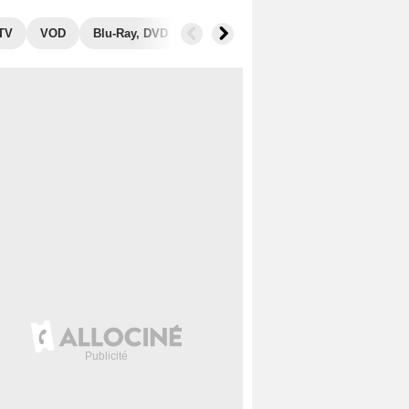
 TV
VOD
Blu-Ray, DVD
Récompenses
Photos
Secret