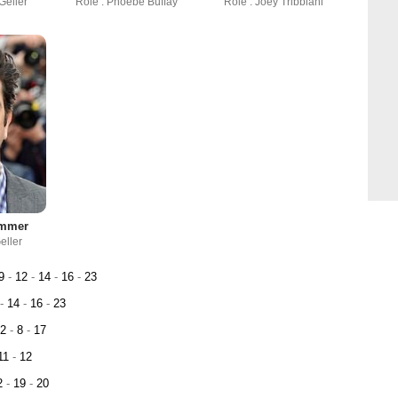
Geller
Rôle : Phoebe Buffay
Rôle : Joey Tribbiani
immer
eller
9
-
12
-
14
-
16
-
23
-
14
-
16
-
23
2
-
8
-
17
11
-
12
2
-
19
-
20