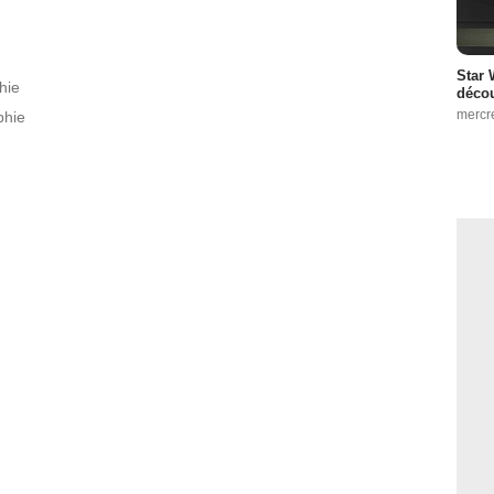
isode :
13
 :
16
Star 
hie
décou
mercr
phie
19
ode :
22
Episode :
24
10
ode :
21