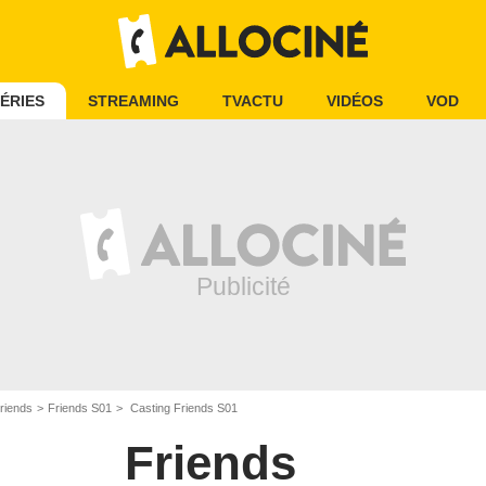
ÉRIES
STREAMING
TVACTU
VIDÉOS
VOD
riends
Friends S01
Casting Friends S01
Friends