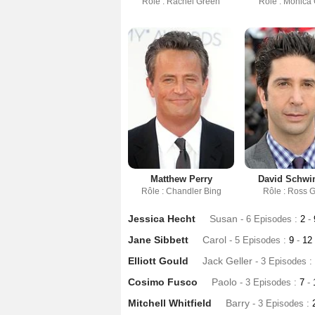
Rôle : Rachel Green
Rôle : Monica 
Matthew Perry
David Schw
Rôle : Chandler Bing
Rôle : Ross G
Jessica Hecht
Susan
- 6 Episodes :
2
-
Jane Sibbett
Carol
- 5 Episodes :
9
-
12
Elliott Gould
Jack Geller
- 3 Episodes :
Cosimo Fusco
Paolo
- 3 Episodes :
7
-
Mitchell Whitfield
Barry
- 3 Episodes :