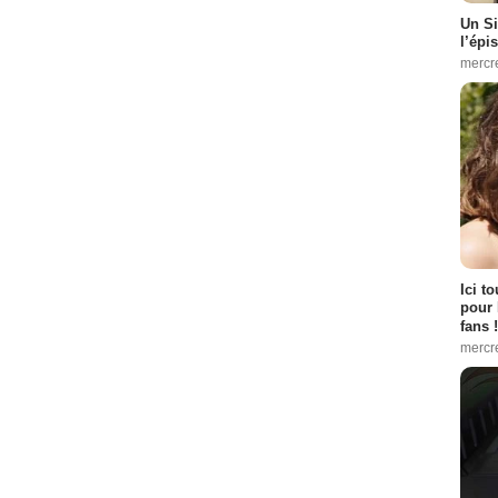
Un Si
l’épi
mercr
 :
8
ma
- 1 Episode :
11
5
Ici t
e :
17
pour 
fans !
9
mercr
isode :
21