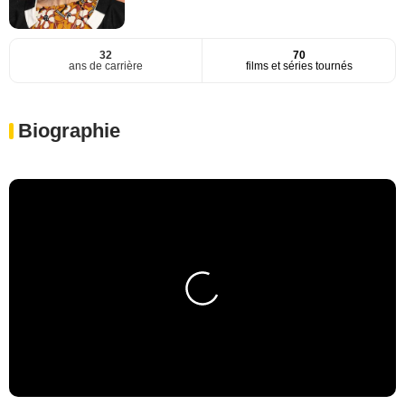
32
70
ans de carrière
films et séries tournés
Biographie