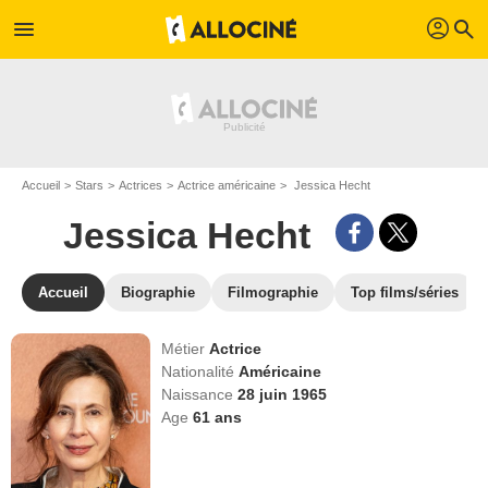
profil
menu
search
Accueil
Stars
Actrices
Actrice américaine
Jessica Hecht
Jessica Hecht
Accueil
Biographie
Filmographie
Top films/séries
Métier
Actrice
Nationalité
Américaine
Naissance
28 juin 1965
Age
61
ans