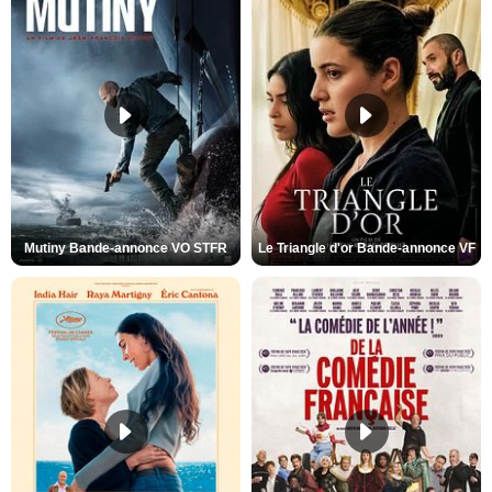
Mutiny Bande-annonce VO STFR
Le Triangle d'or Bande-annonce VF