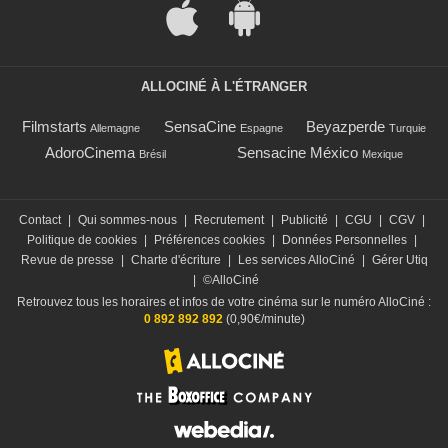
ALLOCINÉ À L'ÉTRANGER
Filmstarts
SensaCine
Beyazperde
Allemagne
Espagne
Turquie
AdoroCinema
Sensacine México
Brésil
Mexique
Contact
|
Qui sommes-nous
|
Recrutement
|
Publicité
|
CGU
|
CGV
|
Politique de cookies
|
Préférences cookies
|
Données Personnelles
|
Revue de presse
|
Charte d'écriture
|
Les services AlloCiné
|
Gérer Utiq
|
©AlloCiné
Retrouvez tous les horaires et infos de votre cinéma sur le numéro AlloCiné :
0 892 892 892
(0,90€/minute)