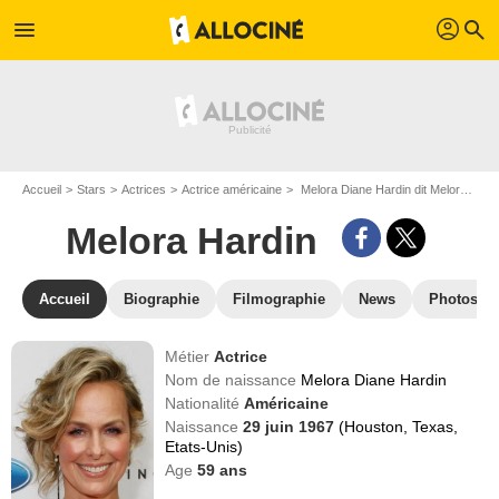
profil
menu
search
Accueil
Stars
Actrices
Actrice américaine
Melora Diane Hardin dit Melora Hardin
Melora Hardin
Accueil
Biographie
Filmographie
News
Photos
Métier
Actrice
Nom de naissance
Melora Diane Hardin
Nationalité
Américaine
Naissance
29 juin 1967
(Houston, Texas,
Etats-Unis)
Age
59
ans