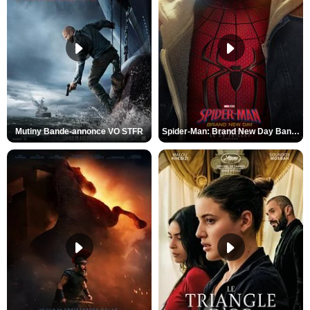
Mutiny Bande-annonce VO STFR
Spider-Man: Brand New Day Bande-annonce VO STFR