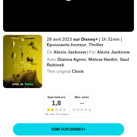
28 avril 2023
sur Disney+
|
1h 31min
|
Epouvante-horreur
,
Thriller
De
Alexis Jacknow
Par
Alexis Jacknow
|
Avec
Dianna Agron
,
Melora Hardin
,
Saul
Rubinek
Titre original
Clock
Spectateurs
Mes amis
1,8
--
181 notes, 24 critiques
VOIR SUR DISNEY
+