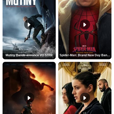
Mutiny Bande-annonce VO STFR
Spider-Man: Brand New Day Bande-annonce VO STFR