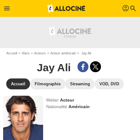
profil
menu
search
Accueil
Stars
Acteurs
Acteur américain
Jay Ali
Jay Ali
Accueil
Filmographie
Streaming
VOD, DVD
Métier
Acteur
Nationalité
Américain