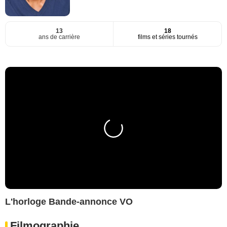
13
18
ans de carrière
films et séries tournés
L'horloge Bande-annonce VO
Filmographie