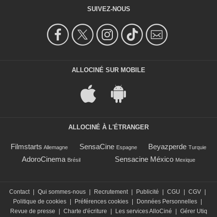
SUIVEZ-NOUS
ALLOCINÉ SUR MOBILE
ALLOCINÉ À L'ÉTRANGER
Filmstarts
SensaCine
Beyazperde
Allemagne
Espagne
Turquie
AdoroCinema
Sensacine México
Brésil
Mexique
Contact
|
Qui sommes-nous
|
Recrutement
|
Publicité
|
CGU
|
CGV
|
Politique de cookies
|
Préférences cookies
|
Données Personnelles
|
Revue de presse
|
Charte d'écriture
|
Les services AlloCiné
|
Gérer Utiq