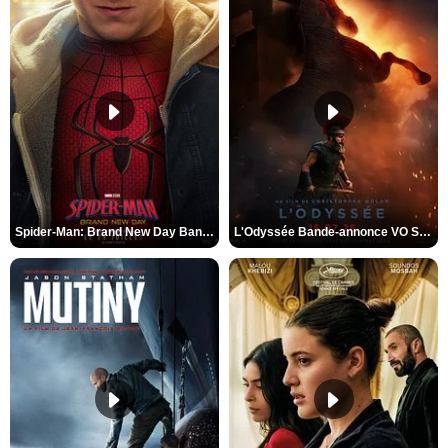
Spider-Man: Brand New Day Bande-annonce VO STFR
L'Odyssée Bande-annonce VO STFR