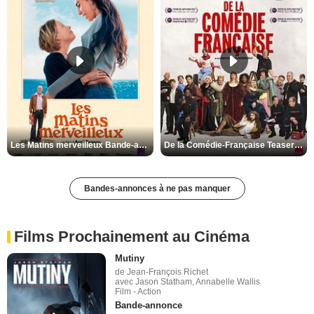
Les Matins merveilleux Bande-annonce VF
De la Comédie-Française Teaser VF
Bandes-annonces à ne pas manquer
Films Prochainement au Cinéma
Mutiny
de Jean-François Richet
avec Jason Statham, Annabelle Wallis
Film - Action
Bande-annonce