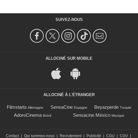
SUIVEZ-NOUS
ALLOCINÉ SUR MOBILE
ALLOCINÉ À L'ÉTRANGER
Filmstarts
SensaCine
Beyazperde
Allemagne
Espagne
Turquie
AdoroCinema
Sensacine México
Brésil
Mexique
Contact
|
Qui sommes-nous
|
Recrutement
|
Publicité
|
CGU
|
CGV
|