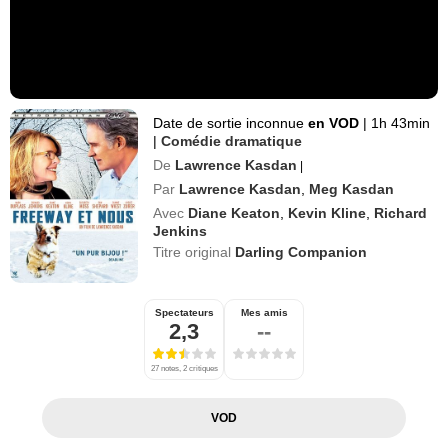
Date de sortie inconnue
en VOD
|
1h 43min
|
Comédie dramatique
De
Lawrence Kasdan
|
Par
Lawrence Kasdan
,
Meg Kasdan
Avec
Diane Keaton
,
Kevin Kline
,
Richard
Jenkins
Titre original
Darling Companion
Spectateurs
Mes amis
2,3
--
27 notes, 2 critiques
VOD