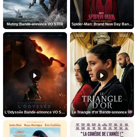
Mutiny Bande-annonce VO STFR
Spider-Man: Brand New Day Bande-annonce VO STFR
L'Odyssée Bande-annonce VO STFR
Le Triangle d'or Bande-annonce VF