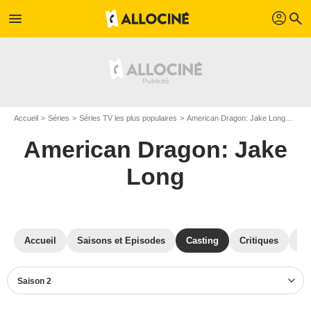
profil
menu
search
Accueil
Séries
Séries TV les plus populaires
American Dragon: Jake Long
Amer
American Dragon: Jake
Long
Accueil
Saisons et Episodes
Casting
Critiques
Ph
Saison 2