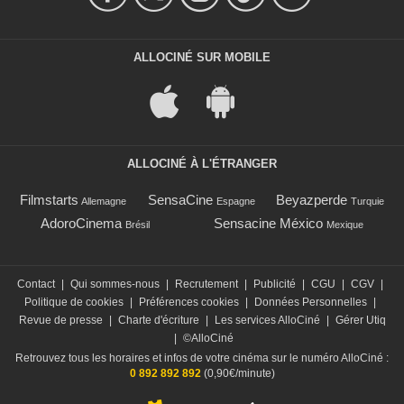
ALLOCINÉ SUR MOBILE
ALLOCINÉ À L'ÉTRANGER
Filmstarts
SensaCine
Beyazperde
Allemagne
Espagne
Turquie
AdoroCinema
Sensacine México
Brésil
Mexique
Contact
|
Qui sommes-nous
|
Recrutement
|
Publicité
|
CGU
|
CGV
|
Politique de cookies
|
Préférences cookies
|
Données Personnelles
|
Revue de presse
|
Charte d'écriture
|
Les services AlloCiné
|
Gérer Utiq
|
©AlloCiné
Retrouvez tous les horaires et infos de votre cinéma sur le numéro AlloCiné :
0 892 892 892
(0,90€/minute)