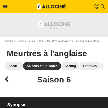
profil
menu
search
Accueil
Séries
Séries Drame
Meurtres à l'anglaise
Saisons de Meurtres à l'anglaise
Meurtres à l'anglaise
Accueil
Saisons et Episodes
Casting
Critiques
Ph
Saison 6
Synopsis