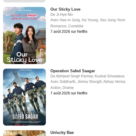
Our Sticky Love
De
Ji-Hye Mo
Avec
Hae-in Jung
,
Ha Young
,
Seo Jung-Yeon
Romance
,
Comédie
7 août 2026 sur Netflix
Operation Safed Saagar
De
Abhijeet Singh Parmar
,
Kushal Srivastava
Avec
Siddharth
,
Jimmy Shergill
,
Abhay Verma
Action
,
Drame
7 août 2026 sur Netflix
Unlucky Bae