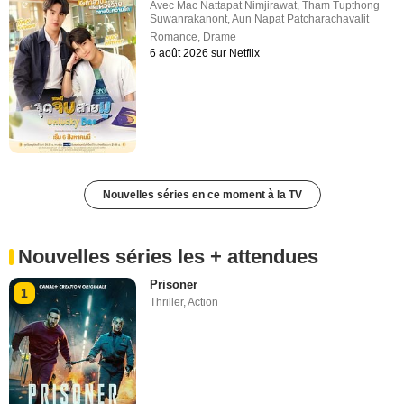
Avec
Mac Nattapat Nimjirawat
,
Tham Tupthong
Suwanrakanont
,
Aun Napat Patcharachavalit
Romance
,
Drame
6 août 2026 sur Netflix
Nouvelles séries en ce moment à la TV
Nouvelles séries les + attendues
Prisoner
1
Thriller
,
Action