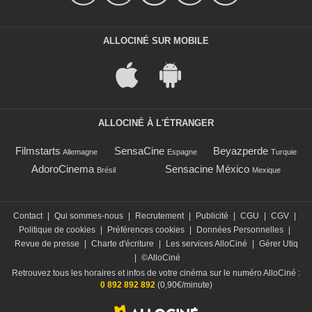
ALLOCINÉ SUR MOBILE
ALLOCINÉ À L'ÉTRANGER
Filmstarts
SensaCine
Beyazperde
Allemagne
Espagne
Turquie
AdoroCinema
Sensacine México
Brésil
Mexique
Contact
|
Qui sommes-nous
|
Recrutement
|
Publicité
|
CGU
|
CGV
|
Politique de cookies
|
Préférences cookies
|
Données Personnelles
|
Revue de presse
|
Charte d'écriture
|
Les services AlloCiné
|
Gérer Utiq
|
©AlloCiné
Retrouvez tous les horaires et infos de votre cinéma sur le numéro AlloCiné :
0 892 892 892
(0,90€/minute)