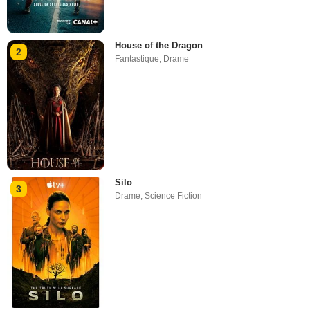
House of the Dragon
2
Fantastique
,
Drame
Silo
3
Drame
,
Science Fiction