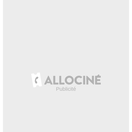
James D'Arcy
Guy Thompson
- 1 Episode :
2
Kate Miles
Kate Myers
- 1 Episode :
2
Glynis Brooks
Marion Stein
- 1 Episode :
2
Nicholas Gecks
Mike Thompson
- 1 Episode :
2