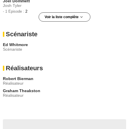
Joel Dommett
Josh Tyler
- 1 Episode :
2
Voir la liste complète
Ed Stoppard
Conrad McCaffrey
Scénariste
- 1 Episode :
1
Robin Kermode
Ed Whitmore
Tony Stevens
Scénariste
- 1 Episode :
2
Sam Cox
Greg Sullivan
Réalisateurs
- 1 Episode :
1
Eleanor Gecks
Robert Bierman
Kelly Stevens
Réalisateur
- 1 Episode :
2
Graham Theakston
Lorraine Stanley
Réalisateur
Maggie
- 1 Episode :
2
Honeysuckle Weeks
Tania Thompson
- 1 Episode :
2