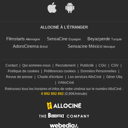
ALLOCINÉ À L'ÉTRANGER
Filmstarts
SensaCine
Beyazperde
Allemagne
Espagne
Turquie
AdoroCinema
Sensacine México
Brésil
Mexique
Contact
|
Qui sommes-nous
|
Recrutement
|
Publicité
|
CGU
|
CGV
|
Politique de cookies
|
Préférences cookies
|
Données Personnelles
|
Revue de presse
|
Charte d'écriture
|
Les services AlloCiné
|
Gérer Utiq
|
©AlloCiné
Retrouvez tous les horaires et infos de votre cinéma sur le numéro AlloCiné :
0 892 892 892
(0,90€/minute)