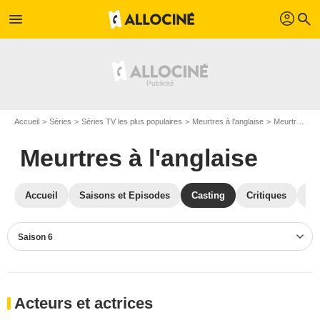
profil
menu
search
Accueil
Séries
Séries TV les plus populaires
Meurtres à l'anglaise
Meurtres à l'anglaise S06
Meurtres à l'anglaise
Accueil
Saisons et Episodes
Casting
Critiques
Ph
Saison 6
Acteurs et actrices