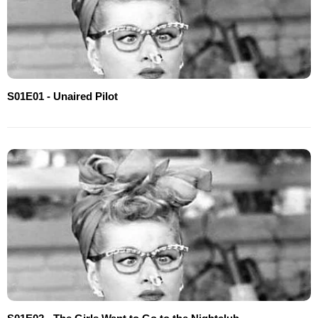
S01E01 - Unaired Pilot