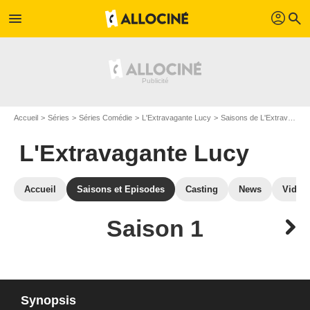
profil
menu
search
Accueil
Séries
Séries Comédie
L'Extravagante Lucy
Saisons de L'Extravagante Lucy
L'Extravagante Lucy
Accueil
Saisons et Episodes
Casting
News
Vidéo
Saison 1
Synopsis