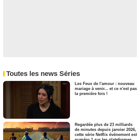
Billy
- 1 Episode :
4
Hardee T. Lineham
Lew Austiger
- 1 Episode :
8
Elisa Moolecherry
Elly Popper
- 1 Episode :
10
Pablo Silveira
Sam Abrams
- 1 Episode :
11
Toutes les news Séries
Chang Tseng
Général Hung
Les Feux de l'amour : nouveau
- 1 Episode :
1
mariage à venir... et ce n'est pas
Marium Carvell
la première fois !
Oakley
- 1 Episode :
3
Marvin Kaye
- 1 Episode :
8
Regardée plus de 23 milliards
Rosalba Martinni
de minutes depuis janvier 2026,
Palome Serrano
cette série Netflix événement est
- 1 Episode :
9
numéro 1 sur les plateformes