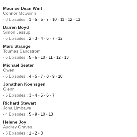
Maurice Dean Wint
Connor McGuinn
- 8 Episodes :
1
-
5
-
6
-
7
-
10
-
11
-
12
-
13
Darren Boyd
Simon Jessup
- 6 Episodes :
2
-
3
-
4
-
6
-
7
-
12
Marc Strange
Toumas Sandstrom
- 6 Episodes :
5
-
6
-
10
-
11
-
12
-
13
Michael Seater
Owen
- 6 Episodes :
4
-
5
-
7
-
8
-
9
-
10
Jonathan Koensgen
Glenn
- 5 Episodes :
3
-
4
-
5
-
6
-
7
Richard Stewart
Jona Limbawe
- 4 Episodes :
5
-
9
-
10
-
13
Helene Joy
Audrey Graves
- 3 Episodes :
1
-
2
-
3