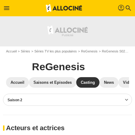
profil
menu
search
Accueil
Séries
Séries TV les plus populaires
ReGenesis
ReGenesis S02
Cas
ReGenesis
Accueil
Saisons et Episodes
Casting
News
Vidéo
Saison 2
Acteurs et actrices