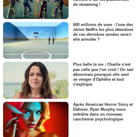
de streaming !
Kristina Pesic
Ramona
- 1 Episode :
10
Victoria Fodor
600 millions de vues : l'une des
la réceptionniste
séries Netflix les plus attendues
de ces dernières années sera-t-
- 1 Episode :
12
elle annulée ?
Henry Chan
Dr Zhao
- 1 Episode :
1
Ariel Waller
Plus belle la vie : Charlie n'est
Ruby McGhee
pas celle que l'on croit ! On sait
- 1 Episode :
3
désormais pourquoi elle veut
se venger d'Ophélie et tout
Paulina Berger
s'explique
Sally
- 1 Episode :
4
Melissa Veszi
Après American Horror Story et
Yasmine Ibrahim
Dahmer, Ryan Murphy nous
- 1 Episode :
5
entraîne dans un nouveau
David Calderisi
cauchemar psychologique
le Général Carvajale
- 1 Episode :
8