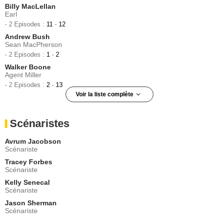
Billy MacLellan
Earl
- 2 Episodes :
11
-
12
Andrew Bush
Sean MacPherson
- 2 Episodes :
1
-
2
Walker Boone
Agent Miller
- 2 Episodes :
2
-
13
Voir la liste complète
Alan Van Sprang
Jack
Scénaristes
- 2 Episodes :
2
-
3
Arsinée Khanjian
Avrum Jacobson
Eva Ramone
Scénariste
- 2 Episodes :
6
-
7
Tracey Forbes
Arlene Duncan
Scénariste
Mme Nichols
Kelly Senecal
- 2 Episodes :
4
-
5
Scénariste
Louis Negin
Salvador Charringa
Jason Sherman
Scénariste
- 2 Episodes :
6
-
7