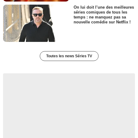
Jane McLean
Josephina
On lui doit l’une des meilleures
- 1 Episode :
13
séries comiques de tous les
temps : ne manquez pas sa
Christina Collins
nouvelle comédie sur Netflix !
Annette McGhee
- 1 Episode :
3
Birgitte Solem
Cass Wilcott
- 1 Episode :
4
Toutes les news Séries TV
Raven Dauda
Milovsky
- 1 Episode :
10
Peggy Coffey
Mme Bain
- 1 Episode :
3
Shauna Macdonald
Heather Michelle
- 1 Episode :
4
David Macniven
le Ministre
- 1 Episode :
5
Lynne Deragon