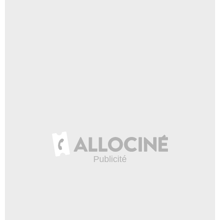
Hilda
- 1 Episode :
9
Jo Chim
Dr Liu
- 1 Episode :
1
Layne Coleman
Gerald MacPherson
- 1 Episode :
2
Andy Velasquez
Dr Miguel Portella
- 1 Episode :
8
Paul Essiembre
Jim Grayson
- 1 Episode :
9
Adam Butcher
Jackson
- 1 Episode :
10
Rory Feore
Hazmat Leader
- 1 Episode :
13
David Collins (III)