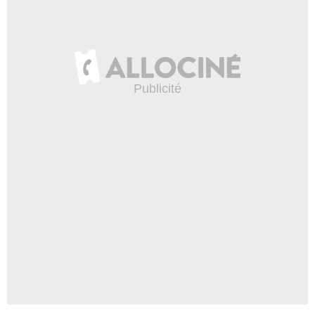
Rose Salazar
- 1 Episode :
6
Marvin Karon
Jonathan Barker
- 1 Episode :
7
Brandi Marie Ward
Charlotte
- 1 Episode :
6