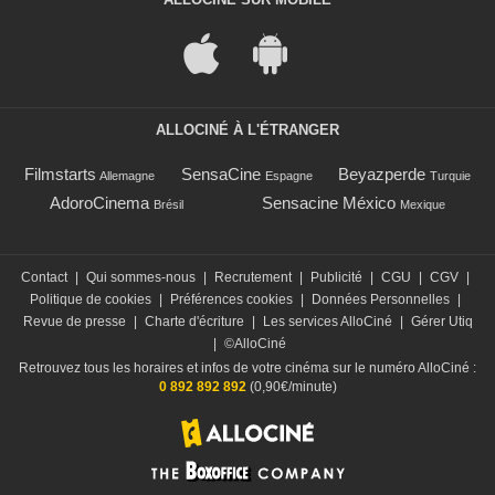
ALLOCINÉ À L'ÉTRANGER
Filmstarts
SensaCine
Beyazperde
Allemagne
Espagne
Turquie
AdoroCinema
Sensacine México
Brésil
Mexique
Contact
|
Qui sommes-nous
|
Recrutement
|
Publicité
|
CGU
|
CGV
|
Politique de cookies
|
Préférences cookies
|
Données Personnelles
|
Revue de presse
|
Charte d'écriture
|
Les services AlloCiné
|
Gérer Utiq
|
©AlloCiné
Retrouvez tous les horaires et infos de votre cinéma sur le numéro AlloCiné :
0 892 892 892
(0,90€/minute)