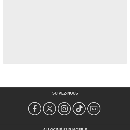
SUIVEZ-NOUS
ALLOCINÉ SUR MOBILE