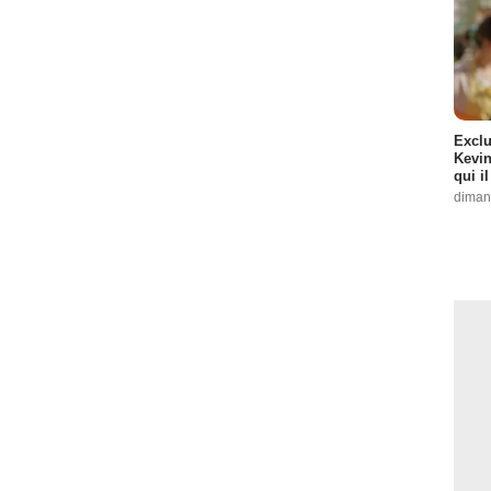
Exclu
Kevin
qui i
diman