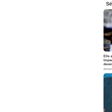
Sé
Elle 
Impac
deven
diman