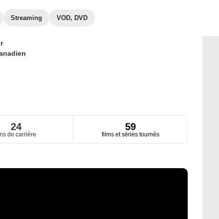
Streaming
VOD, DVD
r
anadien
24
59
ns de carrière
films et séries tournés