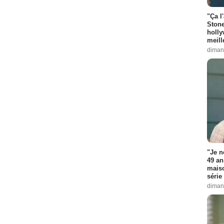
"Ça l
Stone
holly
meill
diman
"Je n
49 an
maiso
série 
diman