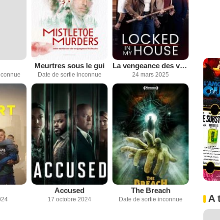
Meurtres sous le gui
La vengeance des victimes
inconnue
Date de sortie inconnue
24 mars 2025
Accused
The Breach
A 
024
17 octobre 2024
Date de sortie inconnue