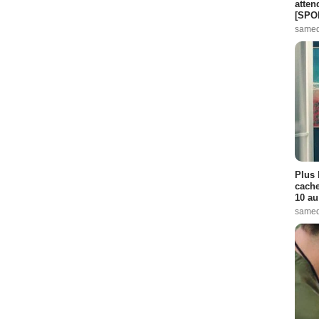
atten
[SPO
samed
Plus 
cache
10 au
samed