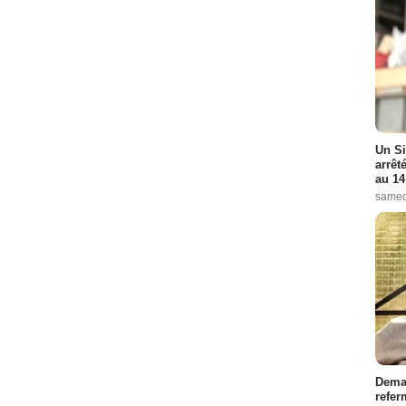
Un Si
arrêt
au 14
samed
Demai
refer