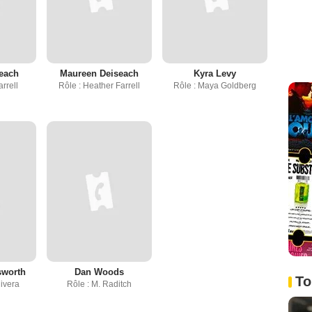
each
Maureen Deiseach
Kyra Levy
arrell
Rôle : Heather Farrell
Rôle : Maya Goldberg
sworth
Dan Woods
To
Rivera
Rôle : M. Raditch