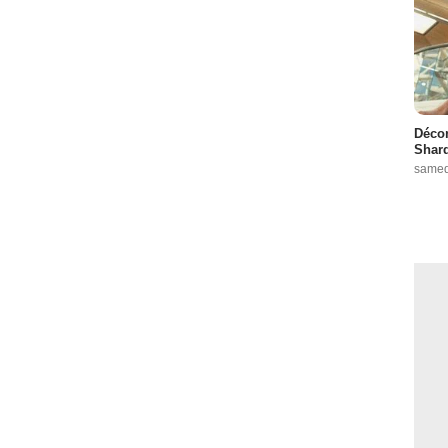
Décon
Shard
samed