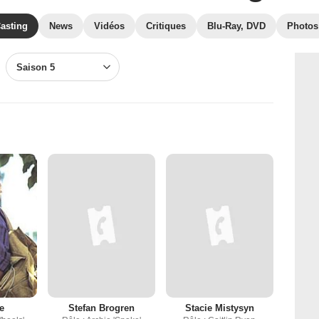
asting
News
Vidéos
Critiques
Blu-Ray, DVD
Photos
Saison 5
e
Stefan Brogren
Stacie Mistysyn