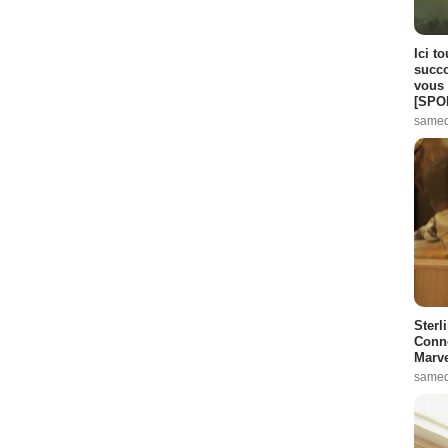
Ici t
succo
vous 
[SPO
samed
Sterl
Conno
Marve
samed