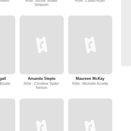
Wheels'
Rôle : Archie 'Snake'
Rôle : Caitlin Ryan
Simpson
gall
Amanda Stepto
Maureen McKay
 Brodie
Rôle : Christine 'Spike'
Rôle : Michelle Accette
Nelson