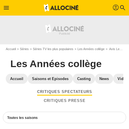
profil
menu
search
Accueil
Séries
Séries TV les plus populaires
Les Années collège
Avis Les Années collège
Les Années collège
Accueil
Saisons et Episodes
Casting
News
Vidéo
CRITIQUES SPECTATEURS
CRITIQUES PRESSE
Toutes les saisons