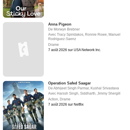
Anna Pigeon
De
Morwyn Brebner
Avec
Tracy Spiridakos
,
Ronnie Rowe
,
Manuel
Rodriguez-Saenz
Drame
7 août 2026 sur USA Network Inc.
Operation Safed Saagar
De
Abhijeet Singh Parmar
,
Kushal Srivastava
Avec
Harssh Singh
,
Siddharth
,
Jimmy Shergill
Action
,
Drame
7 août 2026 sur Netflix