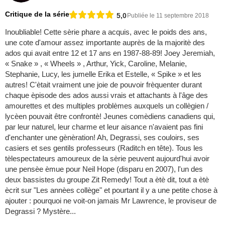
Critique de la série
5,0
Publiée le 11 septembre 2018
Inoubliable! Cette sèrie phare a acquis, avec le poids des ans,
une cote d'amour assez importante auprès de la majoritè des
ados qui avait entre 12 et 17 ans en 1987-88-89! Joey Jeremiah,
« Snake » , « Wheels » , Arthur, Yick, Caroline, Melanie,
Stephanie, Lucy, les jumelle Erika et Estelle, « Spike » et les
autres! C'ètait vraiment une joie de pouvoir frèquenter durant
chaque èpisode des ados aussi vrais et attachants à l'âge des
amourettes et des multiples problèmes auxquels un collègien /
lycèen pouvait être confrontè! Jeunes comèdiens canadiens qui,
par leur naturel, leur charme et leur aisance n'avaient pas fini
d'enchanter une gènèration! Ah, Degrassi, ses couloirs, ses
casiers et ses gentils professeurs (Raditch en tête). Tous les
tèlespectateurs amoureux de la sèrie peuvent aujourd'hui avoir
une pensèe èmue pour Neil Hope (disparu en 2007), l'un des
deux bassistes du groupe Zit Remedy! Tout a ètè dit, tout a ètè
ècrit sur "Les annèes collège" et pourtant il y a une petite chose à
ajouter : pourquoi ne voit-on jamais Mr Lawrence, le proviseur de
Degrassi ? Mystère...