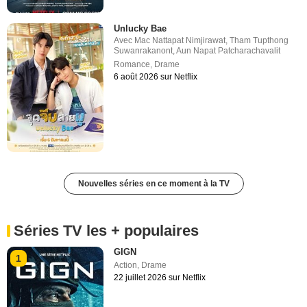
Unlucky Bae
Avec
Mac Nattapat Nimjirawat
,
Tham Tupthong
Suwanrakanont
,
Aun Napat Patcharachavalit
Romance
,
Drame
6 août 2026 sur Netflix
Nouvelles séries en ce moment à la TV
Séries TV les + populaires
GIGN
1
Action
,
Drame
22 juillet 2026 sur Netflix