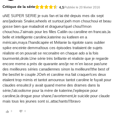
Critique de la série
4,5
Publiée le 20 février 2016
uNE SUPER SERIE je suis fan et lai été depuis mes dix sept
ans!jadorais Snake,wheels et surtout joeh mon chouchoui et beau
gosse bien que maladroit et dragueur!quel chou!!!mon
chouchou.J'aimais pour les filles Catilin ou caroiline en francais,la
belle et intelligente caroline,katerine ou katleen en a
méricain,maya l'handicapée et Mélanie la rigolote sans oublier
spike enceinte demma!tous ces épisodes traitaient de sujets
réaliste et on pouvait se reconaitre en chaque ado a la fois
tourmenté,drole.Une série très brillante et réaliste que je regarde
encore meme a près de quarante ans!je ne m'en lasse pas!une
des meilleures séries canadiennes sinon la meilleure!!the best of
the best!et le couple JOeh et caroline ma fait craquer!ces deux
etaiient trop mimis et tantot amoureux tantot caroline le fuyait pour
claudes ensuite;il y avait quand meme des drames dans la
série,l'alcoolisme pour la mère de katerine,l'epilepsie pour
caroline,la drogue pour shane,l'avortement,le suicide pour claude
mais tous les jeunes sont si..attachants!!!bravo
3
0