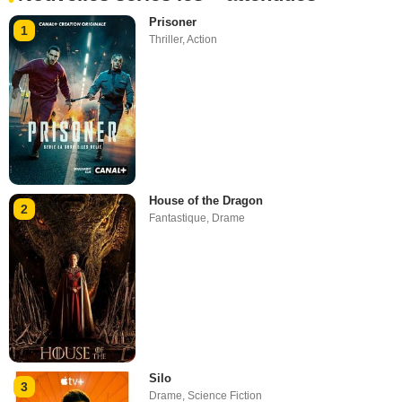
Prisoner
1
Thriller
,
Action
House of the Dragon
2
Fantastique
,
Drame
Silo
3
Drame
,
Science Fiction