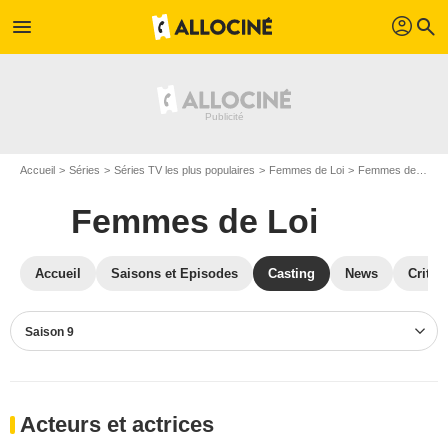
profil
menu
search
Accueil
Séries
Séries TV les plus populaires
Femmes de Loi
Femmes de Loi S09
Femmes de Loi
Accueil
Saisons et Episodes
Casting
News
Critiq
Saison 9
Acteurs et actrices