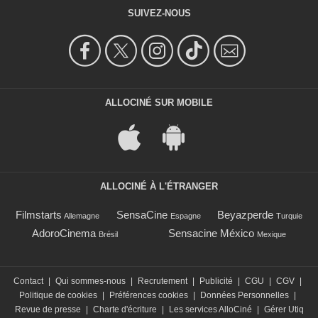
SUIVEZ-NOUS
ALLOCINÉ SUR MOBILE
ALLOCINÉ À L'ÉTRANGER
Filmstarts
SensaCine
Beyazperde
Allemagne
Espagne
Turquie
AdoroCinema
Sensacine México
Brésil
Mexique
Contact
|
Qui sommes-nous
|
Recrutement
|
Publicité
|
CGU
|
CGV
|
Politique de cookies
|
Préférences cookies
|
Données Personnelles
|
Revue de presse
|
Charte d'écriture
|
Les services AlloCiné
|
Gérer Utiq