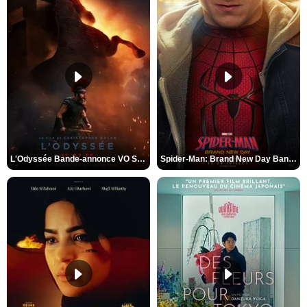
L'Odyssée Bande-annonce VO STFR
Spider-Man: Brand New Day Bande-annonce VO STFR