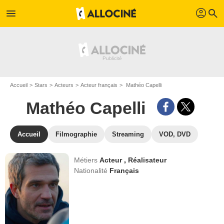
profil
menu
search
Accueil
Stars
Acteurs
Acteur français
Mathéo Capelli
Mathéo Capelli
Accueil
Filmographie
Streaming
VOD, DVD
Métiers
Acteur
,
Réalisateur
Nationalité
Français