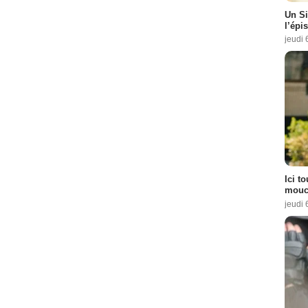
Un Si
l’épi
jeudi 
Ici t
mouch
jeudi 