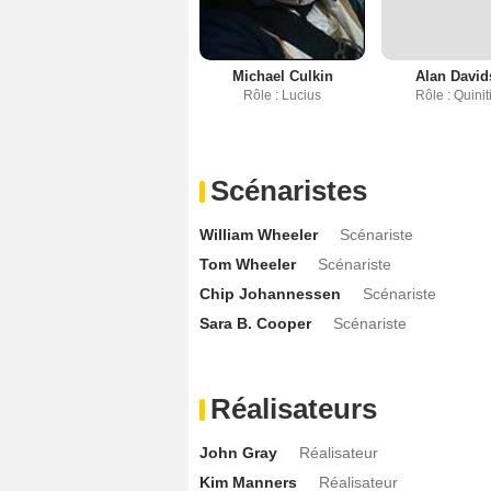
Michael Culkin
Alan Davi
Rôle : Lucius
Rôle : Quinit
Scénaristes
William Wheeler
Scénariste
Tom Wheeler
Scénariste
Chip Johannessen
Scénariste
Sara B. Cooper
Scénariste
Réalisateurs
John Gray
Réalisateur
Kim Manners
Réalisateur