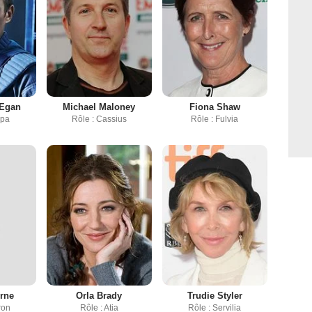
 Egan
Michael Maloney
Fiona Shaw
ppa
Rôle : Cassius
Rôle : Fulvia
rne
Orla Brady
Trudie Styler
ron
Rôle : Atia
Rôle : Servilia