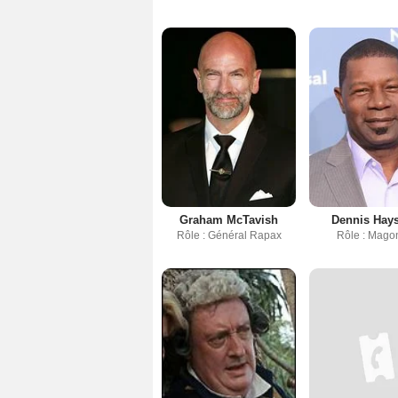
Graham McTavish
Dennis Hays
Rôle : Général Rapax
Rôle : Mago