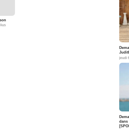
dson
ilius
Demai
Judit
jeudi 
Demai
dans 
[SPO