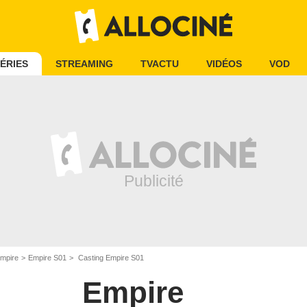
ÉRIES
STREAMING
TVACTU
VIDÉOS
VOD
mpire
Empire S01
Casting Empire S01
Empire