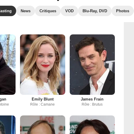
asting
News
Critiques
VOD
Blu-Ray, DVD
Photos
egan
Emily Blunt
James Frain
ntoine
Rôle : Camane
Rôle : Brutus