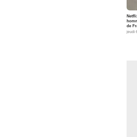
Netfl
homma
de Fr
jeudi 