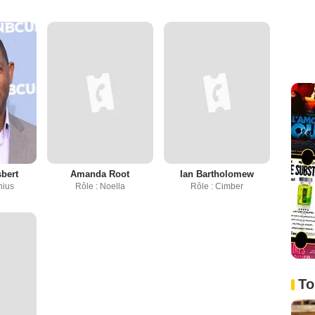
bert
Amanda Root
Ian Bartholomew
nius
Rôle : Noella
Rôle : Cimber
To