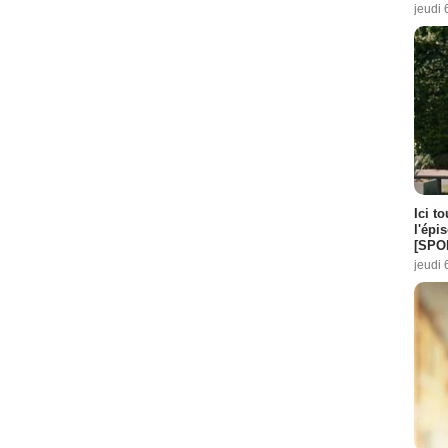
jeudi 
Ici t
l'épi
[SPO
jeudi 