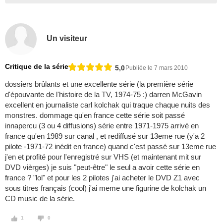
Un visiteur
Critique de la série
5,0
Publiée le 7 mars 2010
dossiers brûlants et une excellente série (la première série
d'épouvante de l'histoire de la TV, 1974-75 :) darren McGavin
excellent en journaliste carl kolchak qui traque chaque nuits des
monstres. dommage qu'en france cette série soit passé
innapercu (3 ou 4 diffusions) série entre 1971-1975 arrivé en
france qu'en 1989 sur canal , et rediffusé sur 13eme rue (y'a 2
pilote -1971-72 inédit en france) quand c'est passé sur 13eme rue
j'en et profité pour l'enregistré sur VHS (et maintenant mit sur
DVD vièrges) je suis "peut-être" le seul a avoir cette série en
france ? "lol" et pour les 2 pilotes j'ai acheter le DVD Z1 avec
sous titres français (cool) j'ai meme une figurine de kolchak un
CD music de la série.
1
0