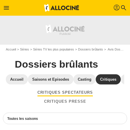
profil
menu
search
Accueil
Séries
Séries TV les plus populaires
Dossiers brûlants
Avis Dossiers brûlants
Dossiers brûlants
Accueil
Saisons et Episodes
Casting
Critiques
Bl
CRITIQUES SPECTATEURS
CRITIQUES PRESSE
Toutes les saisons