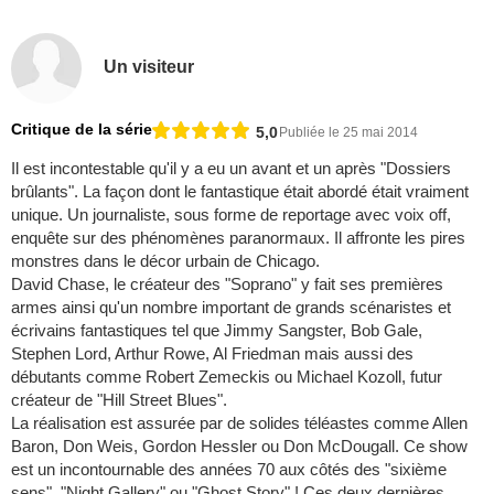
Un visiteur
Critique de la série
5,0
Publiée le 25 mai 2014
Il est incontestable qu'il y a eu un avant et un après "Dossiers
brûlants". La façon dont le fantastique était abordé était vraiment
unique. Un journaliste, sous forme de reportage avec voix off,
enquête sur des phénomènes paranormaux. Il affronte les pires
monstres dans le décor urbain de Chicago.
David Chase, le créateur des "Soprano" y fait ses premières
armes ainsi qu'un nombre important de grands scénaristes et
écrivains fantastiques tel que Jimmy Sangster, Bob Gale,
Stephen Lord, Arthur Rowe, Al Friedman mais aussi des
débutants comme Robert Zemeckis ou Michael Kozoll, futur
créateur de "Hill Street Blues".
La réalisation est assurée par de solides téléastes comme Allen
Baron, Don Weis, Gordon Hessler ou Don McDougall. Ce show
est un incontournable des années 70 aux côtés des "sixième
sens", "Night Gallery" ou "Ghost Story" ! Ces deux dernières