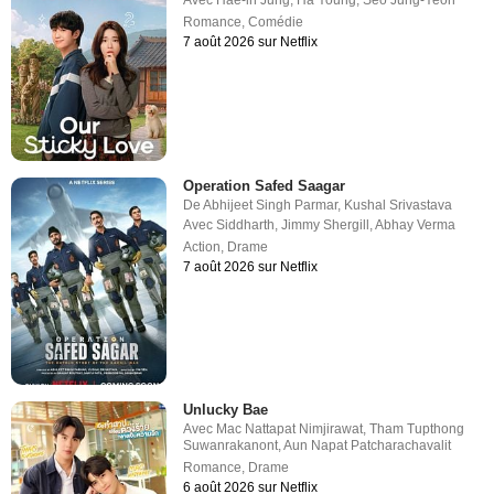
Avec
Hae-in Jung
,
Ha Young
,
Seo Jung-Yeon
Romance
,
Comédie
7 août 2026 sur Netflix
Operation Safed Saagar
De
Abhijeet Singh Parmar
,
Kushal Srivastava
Avec
Siddharth
,
Jimmy Shergill
,
Abhay Verma
Action
,
Drame
7 août 2026 sur Netflix
Unlucky Bae
Avec
Mac Nattapat Nimjirawat
,
Tham Tupthong
Suwanrakanont
,
Aun Napat Patcharachavalit
Romance
,
Drame
6 août 2026 sur Netflix