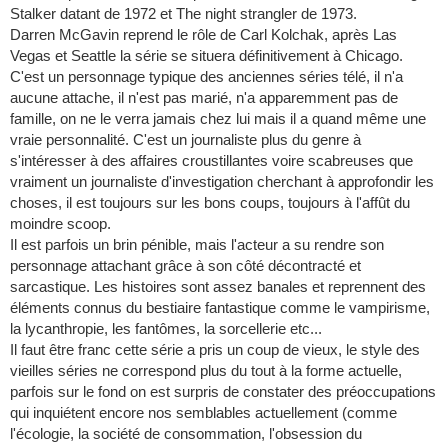
Stalker datant de 1972 et The night strangler de 1973.
Darren McGavin reprend le rôle de Carl Kolchak, après Las
Vegas et Seattle la série se situera définitivement à Chicago.
C'est un personnage typique des anciennes séries télé, il n'a
aucune attache, il n'est pas marié, n'a apparemment pas de
famille, on ne le verra jamais chez lui mais il a quand même une
vraie personnalité. C'est un journaliste plus du genre à
s'intéresser à des affaires croustillantes voire scabreuses que
vraiment un journaliste d'investigation cherchant à approfondir les
choses, il est toujours sur les bons coups, toujours à l'affût du
moindre scoop.
Il est parfois un brin pénible, mais l'acteur a su rendre son
personnage attachant grâce à son côté décontracté et
sarcastique. Les histoires sont assez banales et reprennent des
éléments connus du bestiaire fantastique comme le vampirisme,
la lycanthropie, les fantômes, la sorcellerie etc...
Il faut être franc cette série a pris un coup de vieux, le style des
vieilles séries ne correspond plus du tout à la forme actuelle,
parfois sur le fond on est surpris de constater des préoccupations
qui inquiétent encore nos semblables actuellement (comme
l'écologie, la société de consommation, l'obsession du