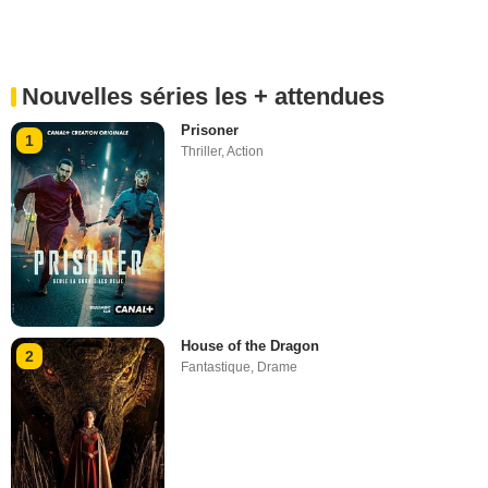
Nouvelles séries les + attendues
Prisoner
1
Thriller
,
Action
House of the Dragon
2
Fantastique
,
Drame