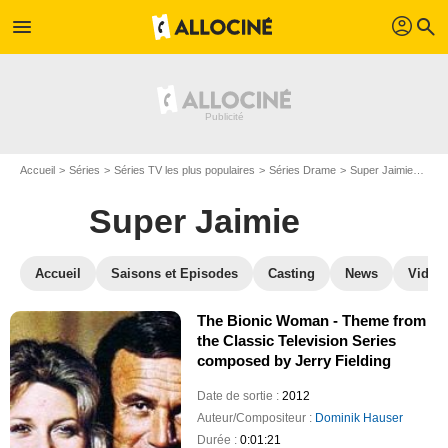
profil
menu
search
Accueil
Séries
Séries TV les plus populaires
Séries Drame
Super Jaimie
Sou
Super Jaimie
Accueil
Saisons et Episodes
Casting
News
Vidéo
The Bionic Woman - Theme from
the Classic Television Series
composed by Jerry Fielding
Date de sortie :
2012
Auteur/Compositeur :
Dominik Hauser
Durée :
0:01:21