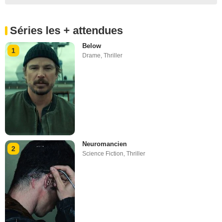
Séries les + attendues
Below
1
Drame
,
Thriller
Neuromancien
2
Science Fiction
,
Thriller