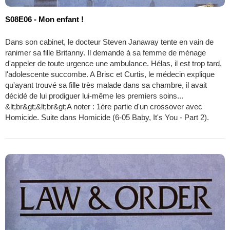
S08E06 - Mon enfant !
Dans son cabinet, le docteur Steven Janaway tente en vain de
ranimer sa fille Britanny. Il demande à sa femme de ménage
d'appeler de toute urgence une ambulance. Hélas, il est trop tard,
l'adolescente succombe. A Brisc et Curtis, le médecin explique
qu'ayant trouvé sa fille très malade dans sa chambre, il avait
décidé de lui prodiguer lui-même les premiers soins...
&lt;br&gt;&lt;br&gt;A noter : 1ère partie d'un crossover avec
Homicide. Suite dans Homicide (6-05 Baby, It's You - Part 2).