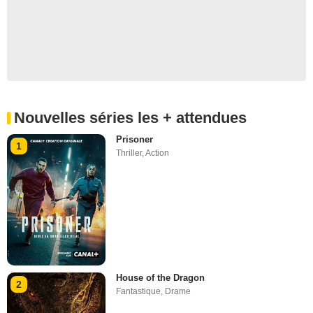
Nouvelles séries les + attendues
Prisoner
1
Thriller
,
Action
House of the Dragon
2
Fantastique
,
Drame