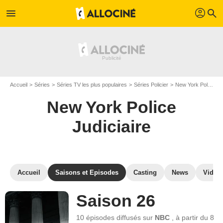
profil
menu
search
Accueil
Séries
Séries TV les plus populaires
Séries Policier
New York Police Judiciaire
New York Police
Judiciaire
Accueil
Saisons et Episodes
Casting
News
Vidéo
Saison 26
10 épisodes
diffusés sur
NBC
,
à partir du
8