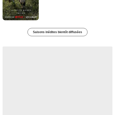
Saisons inédites bientôt diffusées