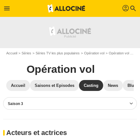
profil
menu
search
Accueil
Séries
Séries TV les plus populaires
Opération vol
Opération vol S03
Opération vol
Accueil
Saisons et Episodes
Casting
News
Blu-R
Saison 3
Acteurs et actrices