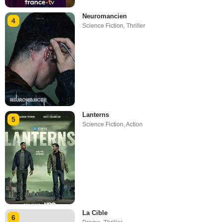
Neuromancien
4
Science Fiction
,
Thriller
Lanterns
5
Science Fiction
,
Action
La Cible
6