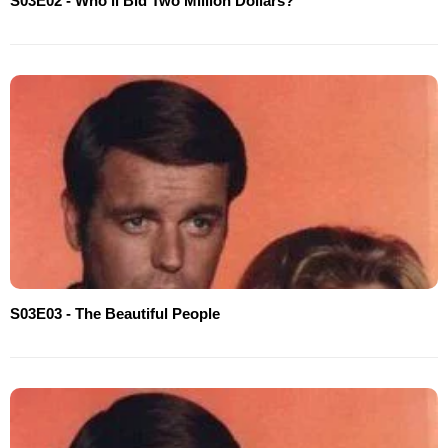
S03E02 - Who'll Bid Two Million Dollars?
S03E03 - The Beautiful People