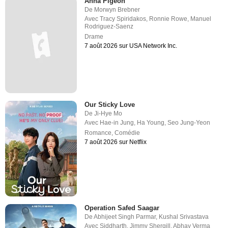
Anna Pigeon
De
Morwyn Brebner
Avec
Tracy Spiridakos
,
Ronnie Rowe
,
Manuel
Rodriguez-Saenz
Drame
7 août 2026 sur USA Network Inc.
Our Sticky Love
De
Ji-Hye Mo
Avec
Hae-in Jung
,
Ha Young
,
Seo Jung-Yeon
Romance
,
Comédie
7 août 2026 sur Netflix
Operation Safed Saagar
De
Abhijeet Singh Parmar
,
Kushal Srivastava
Avec
Siddharth
,
Jimmy Shergill
,
Abhay Verma