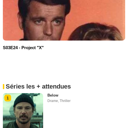
S03E24 - Project "X"
Séries les + attendues
Below
1
Drame
,
Thriller