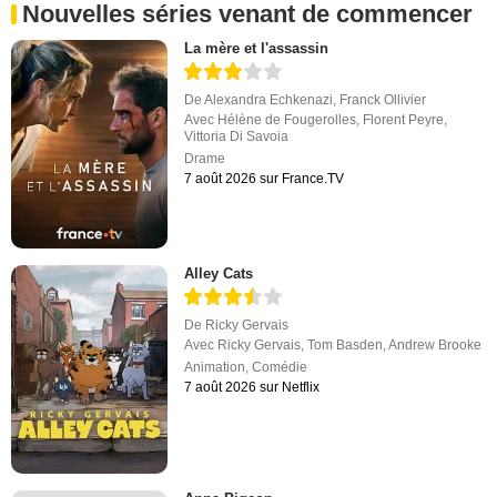
Nouvelles séries venant de commencer
La mère et l'assassin
De
Alexandra Echkenazi
,
Franck Ollivier
Avec
Hélène de Fougerolles
,
Florent Peyre
,
Vittoria Di Savoia
Drame
7 août 2026 sur France.TV
Alley Cats
De
Ricky Gervais
Avec
Ricky Gervais
,
Tom Basden
,
Andrew Brooke
Animation
,
Comédie
7 août 2026 sur Netflix