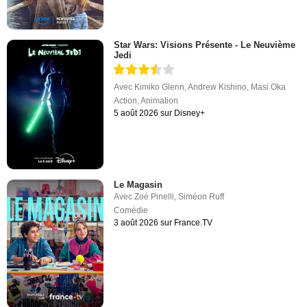
Star Wars: Visions Présente - Le Neuvième
Jedi
Avec
Kimiko Glenn
,
Andrew Kishino
,
Masi Oka
Action
,
Animation
5 août 2026 sur Disney+
Le Magasin
Avec
Zoé Pinelli
,
Siméon Ruff
Comédie
3 août 2026 sur France.TV