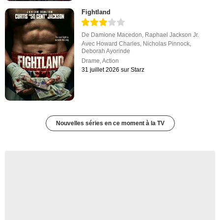
Fightland
De
Damione Macedon
,
Raphael Jackson Jr.
Avec
Howard Charles
,
Nicholas Pinnock
,
Deborah Ayorinde
Drame
,
Action
31 juillet 2026 sur Starz
Nouvelles séries en ce moment à la TV