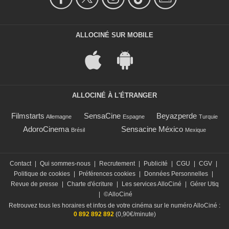
ALLOCINÉ SUR MOBILE
ALLOCINÉ À L'ÉTRANGER
Filmstarts
SensaCine
Beyazperde
Allemagne
Espagne
Turquie
AdoroCinema
Sensacine México
Brésil
Mexique
Contact
|
Qui sommes-nous
|
Recrutement
|
Publicité
|
CGU
|
CGV
|
Politique de cookies
|
Préférences cookies
|
Données Personnelles
|
Revue de presse
|
Charte d'écriture
|
Les services AlloCiné
|
Gérer Utiq
|
©AlloCiné
Retrouvez tous les horaires et infos de votre cinéma sur le numéro AlloCiné :
0 892 892 892
(0,90€/minute)