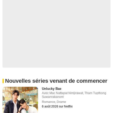
Nouvelles séries venant de commencer
Unlucky Bae
Avec
Mac Nattapat Nimjirawat
,
Tham Tupthong
Suwanrakanont
Romance
,
Drame
6 août 2026 sur Netflix