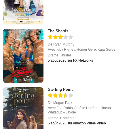
The Shards
De
Ryan Murphy
Avec
Igby Rigney
,
Homer Gere
,
Kaia Gerber
Drame
,
Thriller
5 août 2026 sur FX Networks
Sterling Point
De
Megan Park
Avec
Ella Rubin
,
Amélie Hoeferle
,
Jacob
Whiteduck-Lavoie
Drame
,
Comédie
5 août 2026 sur Amazon Prime Video