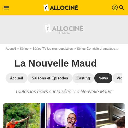
profil
menu
search
Accueil
Séries
Séries TV les plus populaires
Séries Comédie dramatique
La No
La Nouvelle Maud
Accueil
Saisons et Episodes
Casting
News
Vidéo
Toutes les news sur la série "La Nouvelle Maud"