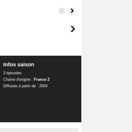
Infos saison
3 épisodes
Chaîne d'origine :
France 2
Diffusée à partir de : 2004