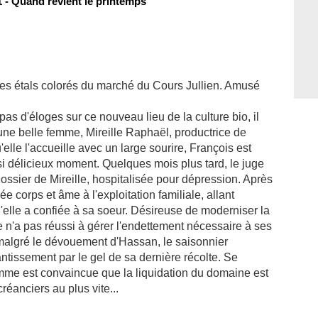
 - Quand revient le printemps
es étals colorés du marché du Cours Jullien. Amusé
 pas d'éloges sur ce nouveau lieu de la culture bio, il
ne belle femme, Mireille Raphaël, productrice de
elle l'accueille avec un large sourire, François est
 si délicieux moment. Quelques mois plus tard, le juge
 dossier de Mireille, hospitalisée pour dépression. Après
ée corps et âme à l'exploitation familiale, allant
qu'elle a confiée à sa soeur. Désireuse de moderniser la
e n'a pas réussi à gérer l'endettement nécessaire à ses
 malgré le dévouement d'Hassan, le saisonnier
ntissement par le gel de sa dernière récolte. Se
femme est convaincue que la liquidation du domaine est
réanciers au plus vite...