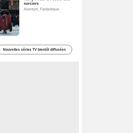
sorciers
Aventure
,
Fantastique
Nouvelles séries TV bientôt diffusées