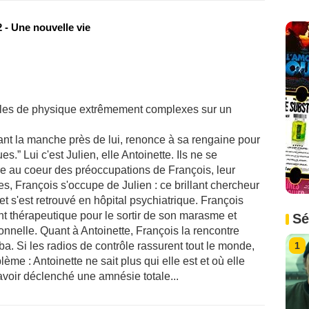
 - Une nouvelle vie
les de physique extrêmement complexes sur un
sant la manche près de lui, renonce à sa rengaine pour
.” Lui c'est Julien, elle Antoinette. Ils ne se
re au coeur des préoccupations de François, leur
, François s'occupe de Julien : ce brillant chercheur
t s'est retrouvé en hôpital psychiatrique. François
nt thérapeutique pour le sortir de son marasme et
Sé
onnelle. Quant à Antoinette, François la rencontre
1
ba. Si les radios de contrôle rassurent tout le monde,
ème : Antoinette ne sait plus qui elle est et où elle
avoir déclenché une amnésie totale...