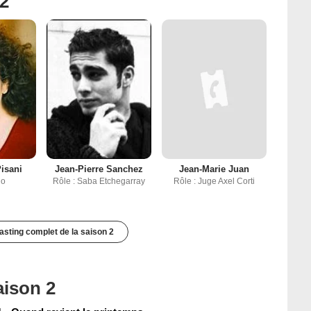
 2
isani
Jean-Pierre Sanchez
Jean-Marie Juan
no
Rôle : Saba Etchegarray
Rôle : Juge Axel Corti
casting complet de la saison 2
aison 2