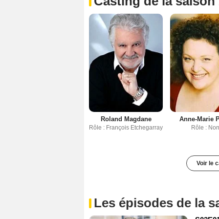
Casting de la saison
Roland Magdane
Anne-Marie P
Rôle : François Etchegarray
Rôle : No
Voir le 
Les épisodes de la s