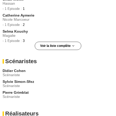
Hassan
- 1 Episode :
1
Catherine Aymerie
Nicole Marcoeur
- 1 Episode :
2
Selma Kouchy
Magalie
- 1 Episode :
3
Voir la liste complète
Vincent Schimenti
Mr Garnier
Scénaristes
- 1 Episode :
1
Medhi Sahnoune
Didier Cohen
Medhi Sahnoune
Scénariste
- 1 Episode :
2
Sylvie Simon-Sfez
Paul Mondini
Scénariste
Christophe enfant
Pierre Grimblat
- 1 Episode :
3
Scénariste
Florence Hautier
Mme Garnier
- 1 Episode :
1
Réalisateurs
Annie Cordy