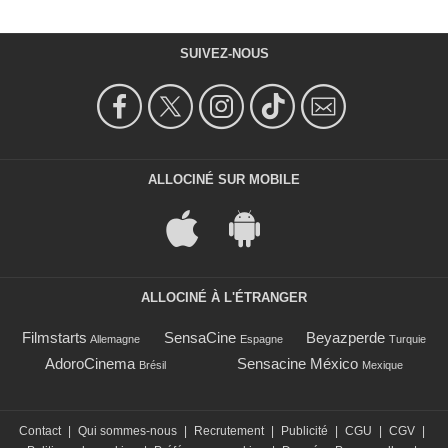
SUIVEZ-NOUS
ALLOCINÉ SUR MOBILE
ALLOCINÉ À L'ÉTRANGER
Filmstarts
SensaCine
Beyazperde
Allemagne
Espagne
Turquie
AdoroCinema
Sensacine México
Brésil
Mexique
Contact
|
Qui sommes-nous
|
Recrutement
|
Publicité
|
CGU
|
CGV
|