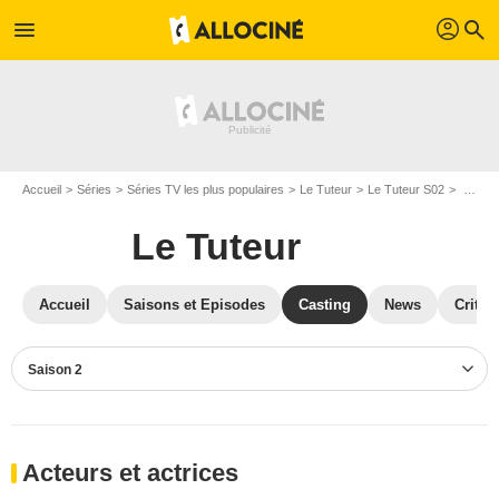
profil
menu
search
Accueil
Séries
Séries TV les plus populaires
Le Tuteur
Le Tuteur S02
Casting Le Tuteur S02
Le Tuteur
Accueil
Saisons et Episodes
Casting
News
Critiq
Saison 2
Acteurs et actrices