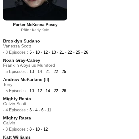
Parker McKenna Posey
Rôle : Kady Kyle
Brooklyn Sudano
Vanessa Scott
- 8 Episodes :
5
-
10
-
12
-
18
-
21
-
22
-
25
-
26
Noah Gray-Cabey
Franklin Aloysius Mumford
- 5 Episodes :
13
-
14
-
21
-
22
-
25
Andrew McFarlane (II)
Tony
- 5 Episodes :
10
-
12
-
14
-
22
-
26
Mighty Rasta
Calvin Scott
- 4 Episodes :
3
-
4
-
6
-
11
Mighty Rasta
Calvin
- 3 Episodes :
8
-
10
-
12
Katt Williams