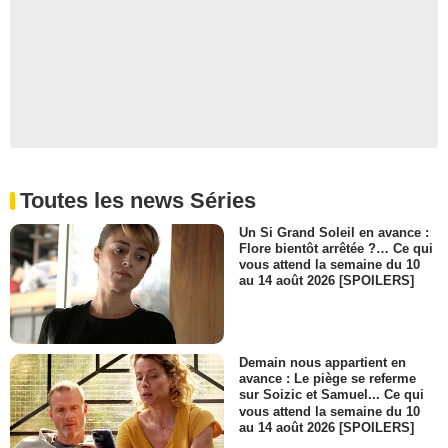
La jolie fille
- 1 Episode :
8
Virginia Williams
Vendeuse
- 1 Episode :
14
Timothy McNeil
- 1 Episode :
15
Dom Irrera
Woody Flores
Toutes les news Séries
- 1 Episode :
18
Dot Jones
Un Si Grand Soleil en avance :
Toni Fogle
Flore bientôt arrêtée ?… Ce qui
vous attend la semaine du 10
- 1 Episode :
4
au 14 août 2026 [SPOILERS]
Tracey Costello
- 1 Episode :
6
MC Lyte
Lana Moorer
Demain nous appartient en
- 1 Episode :
9
avance : Le piège se referme
sur Soizic et Samuel... Ce qui
Jon Polito
vous attend la semaine du 10
Ministre
au 14 août 2026 [SPOILERS]
- 1 Episode :
10