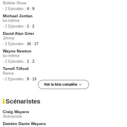
Bobbie Shaw
- 2 Episodes :
4
-
9
Michael Jordan
lui-même
- 2 Episodes :
1
-
2
David Alan Grier
Jimmy
- 2 Episodes :
16
-
17
Wayne Newton
lui-même
- 2 Episodes :
1
-
2
Terrell Tilford
Rama
- 2 Episodes :
9
-
13
Voir la liste complète
Ella Joyce
Jasmine
Scénaristes
- 2 Episodes :
3
-
10
Robert Shapiro
Craig Wayans
lui-même
Scénariste
- 2 Episodes :
1
-
2
Damien Dante Wayans
Al Sharpton