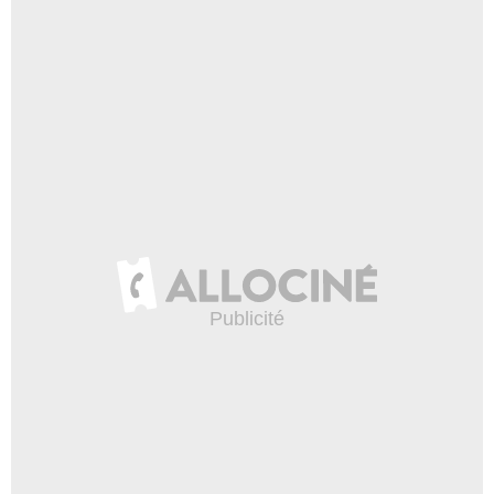
- 1 Episode :
9
Jillian Henry
Emerson
- 1 Episode :
13
T.J. Thyne
Bodhi
- 1 Episode :
15
Casey Lee
- 1 Episode :
19
Cindy Lu
la secrétaire
- 1 Episode :
20
Charlie Dell
Dr. Shakey
- 1 Episode :
26
Kim Coles
Melle Lane
- 1 Episode :
3
Joey Plewa
L'homme
- 1 Episode :
7
Tam Nguyen