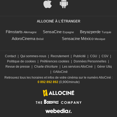
ALLOCINÉ À L'ÉTRANGER
Filmstarts
SensaCine
Beyazperde
Allemagne
Espagne
Turquie
AdoroCinema
Sensacine México
Brésil
Mexique
Contact
|
Qui sommes-nous
|
Recrutement
|
Publicité
|
CGU
|
CGV
|
Politique de cookies
|
Préférences cookies
|
Données Personnelles
|
Revue de presse
|
Charte d'écriture
|
Les services AlloCiné
|
Gérer Utiq
|
©AlloCiné
Retrouvez tous les horaires et infos de votre cinéma sur le numéro AlloCiné :
0 892 892 892
(0,90€/minute)