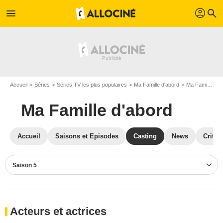
profil
menu
search
Accueil
Séries
Séries TV les plus populaires
Ma Famille d'abord
Ma Famille d'abord S05
Ma Famille d'abord
Accueil
Saisons et Episodes
Casting
News
Critiq
Saison 5
Acteurs et actrices