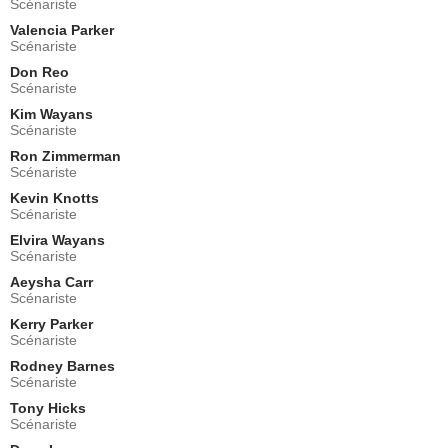
Scénariste
Rév. Al
Valencia Parker
- 2 Episodes :
1
-
2
Scénariste
Alan Thicke
Harry Blacktop Jackson
Don Reo
Scénariste
- 2 Episodes :
1
-
2
Kim Wayans
Larry Weissman
Scénariste
- 2 Episodes :
1
-
2
Ron Zimmerman
Nick Von Esmarch
Scénariste
Bob Slobadonnapopovitch
Kevin Knotts
- 2 Episodes :
1
-
2
Scénariste
J.P. Manoux
Elvira Wayans
Steve
Scénariste
- 2 Episodes :
1
-
2
Aeysha Carr
Virginia Williams
Scénariste
Bambi
Kerry Parker
- 2 Episodes :
1
-
2
Scénariste
Gloria LeRoy
Grand-mère
Rodney Barnes
Scénariste
- 1 Episode :
3
Tony Hicks
Charlie Stewart
Scénariste
Jamel