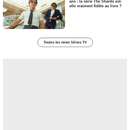
ans : la série The Shards est-
Bunny
elle vraiment fidèle au livre ?
- 1 Episode :
4
Eugene Goring II
- 1 Episode :
4
Lou George
- 1 Episode :
4
Toutes les news Séries TV