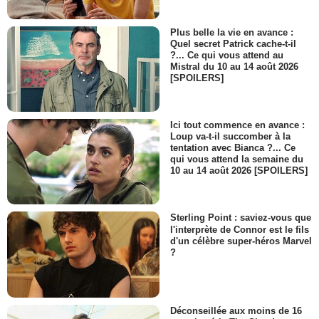
Charles C. Stevenson Jr
Grand-père
Plus belle la vie en avance :
- 1 Episode :
3
Quel secret Patrick cache-t-il
Jim Blanchette
?... Ce qui vous attend au
Skippy
Mistral du 10 au 14 août 2026
[SPOILERS]
- 1 Episode :
4
Flavor Flav
Lui-même
- 1 Episode :
9
Ici tout commence en avance :
Loup va-t-il succomber à la
David Leisure
tentation avec Bianca ?... Ce
Professeur Tillman
qui vous attend la semaine du
- 1 Episode :
13
10 au 14 août 2026 [SPOILERS]
Taylor Lautner
Tyrone
- 1 Episode :
4
Sterling Point : saviez-vous que
l'interprète de Connor est le fils
Kool Moe Dee
d'un célèbre super-héros Marvel
Lui-même
?
- 1 Episode :
9
Susie Castillo
Sharon
- 1 Episode :
4
Déconseillée aux moins de 16
Lisa K. Wyatt