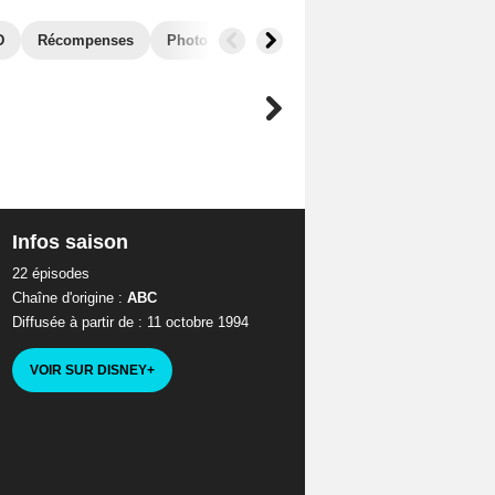
D
Récompenses
Photos
Secrets de tournage
Séries simi
Infos saison
22 épisodes
Chaîne d'origine :
ABC
Diffusée à partir de : 11 octobre 1994
VOIR SUR DISNEY
+