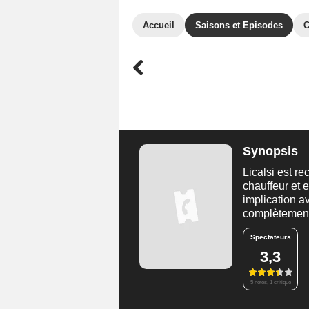
Accueil
Saisons et Episodes
C
Synopsis
Licalsi est r
chauffeur et
implication av
complètement
Spectateurs
3,3
5 notes, 1 critique