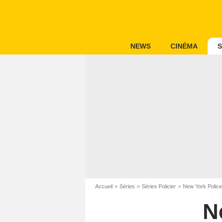
NEWS
CINÉMA
S
Accueil
Séries
Séries Policier
New York Police
N