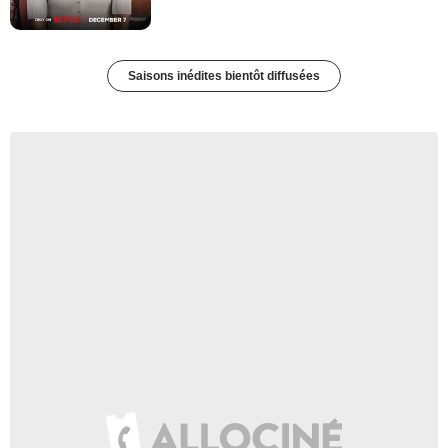
Saisons inédites bientôt diffusées