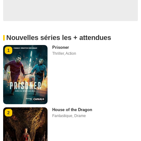
Nouvelles séries les + attendues
Prisoner
1
Thriller
,
Action
House of the Dragon
2
Fantastique
,
Drame