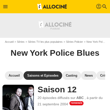
profil
menu
search
Accueil
Séries
Séries TV les plus populaires
Séries Policier
New York Police Blues
New York Police Blues
Accueil
Saisons et Episodes
Casting
News
Critiq
Saison 12
20 épisodes
diffusés sur
ABC
,
à partir du
TERMINÉE
21 septembre 2004