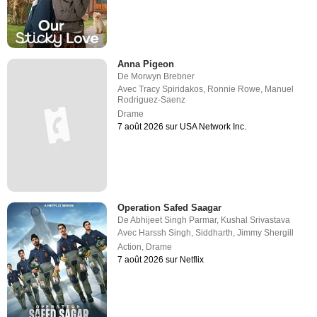
Anna Pigeon
De
Morwyn Brebner
Avec
Tracy Spiridakos
,
Ronnie Rowe
,
Manuel
Rodriguez-Saenz
Drame
7 août 2026 sur USA Network Inc.
Operation Safed Saagar
De
Abhijeet Singh Parmar
,
Kushal Srivastava
Avec
Harssh Singh
,
Siddharth
,
Jimmy Shergill
Action
,
Drame
7 août 2026 sur Netflix