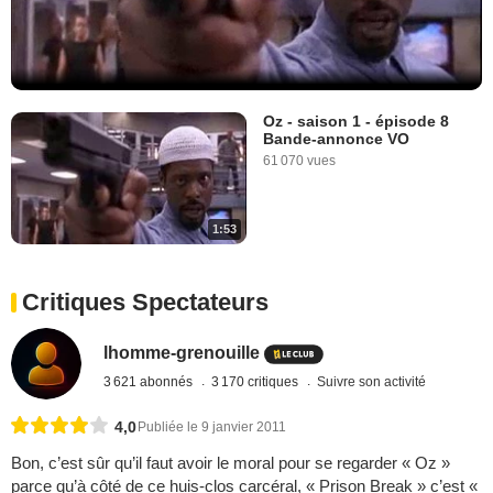
Oz - saison 1 - épisode 8
Bande-annonce VO
61 070 vues
1:53
Critiques Spectateurs
lhomme-grenouille
3 621 abonnés
3 170 critiques
Suivre son activité
4,0
Publiée le 9 janvier 2011
Bon, c’est sûr qu’il faut avoir le moral pour se regarder « Oz »
parce qu’à côté de ce huis-clos carcéral, « Prison Break » c’est «