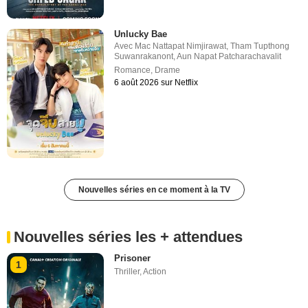
Unlucky Bae
Avec
Mac Nattapat Nimjirawat
,
Tham Tupthong
Suwanrakanont
,
Aun Napat Patcharachavalit
Romance
,
Drame
6 août 2026 sur Netflix
Nouvelles séries en ce moment à la TV
Nouvelles séries les + attendues
Prisoner
1
Thriller
,
Action