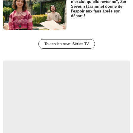
- 1 Episode :
2
n’exclut qu’elle revienne", Zoï
Séverin (Jasmine) donne de
Peter Jacobson
l'espoir aux fans après son
Carlton Auerback
départ !
- 1 Episode :
4
Nesbitt Blaisdell
Dr. Kochurn
- 1 Episode :
6
Toutes les news Séries TV
Wood Harris
Officier Gordon Wood
- 1 Episode :
7
Raul Aranas
Jorge Vargas
- 1 Episode :
3
Eric Roberts
Richard L'Italien
- 1 Episode :
4
Kathleen Widdoes
Mère de Tobias Beecher
- 1 Episode :
5
Curtis L. McClarin
Officier Lonnie Smith
- 1 Episode :
6