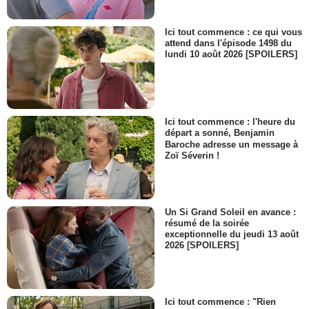
- 1 Episode :
2
Scott Cohen
Ici tout commence : ce qui vous
Agent Jeremy Goldstein
attend dans l'épisode 1498 du
lundi 10 août 2026 [SPOILERS]
- 1 Episode :
3
Frankie Faison
Cornelius Keane
- 1 Episode :
4
Brian Tarantina
Ici tout commence : l'heure du
Ronald Poklewaldt
départ a sonné, Benjamin
- 1 Episode :
5
Baroche adresse un message à
Zoï Séverin !
Benny Nieves
Carlos Rodrigo
- 1 Episode :
3
Goodfella Mike G
Joey D'Angelo
Un Si Grand Soleil en avance :
résumé de la soirée
- 1 Episode :
5
exceptionnelle du jeudi 13 août
George E.M. Kelly
2026 [SPOILERS]
Travis Ballard
- 1 Episode :
1
Susan Floyd
Genevieve Beecher
Ici tout commence : "Rien