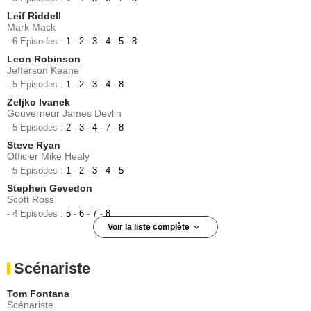
Leif Riddell
Mark Mack
- 6 Episodes :
1
-
2
-
3
-
4
-
5
-
8
Leon Robinson
Jefferson Keane
- 5 Episodes :
1
-
2
-
3
-
4
-
8
Zeljko Ivanek
Gouverneur James Devlin
- 5 Episodes :
2
-
3
-
4
-
7
-
8
Steve Ryan
Officier Mike Healy
- 5 Episodes :
1
-
2
-
3
-
4
-
5
Stephen Gevedon
Scott Ross
- 4 Episodes :
5
-
6
-
7
-
8
Voir la liste complète
Luna Lauren Velez
Dr. Gloria Nathan
Scénariste
- 4 Episodes :
1
-
4
-
6
-
7
Goodfella Mike G.
Tom Fontana
Joey D'Angelo
Scénariste
- 4 Episodes :
1
-
2
-
3
-
4