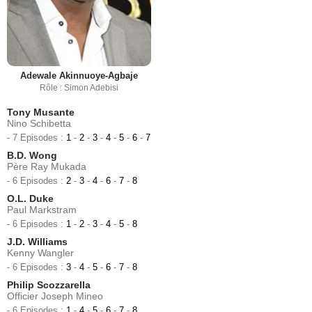
Adewale Akinnuoye-Agbaje
Rôle : Simon Adebisi
Tony Musante
Nino Schibetta
- 7 Episodes :
1
-
2
-
3
-
4
-
5
-
6
-
7
B.D. Wong
Père Ray Mukada
- 6 Episodes :
2
-
3
-
4
-
6
-
7
-
8
O.L. Duke
Paul Markstram
- 6 Episodes :
1
-
2
-
3
-
4
-
5
-
8
J.D. Williams
Kenny Wangler
- 6 Episodes :
3
-
4
-
5
-
6
-
7
-
8
Philip Scozzarella
Officier Joseph Mineo
- 6 Episodes :
1
-
4
-
5
-
6
-
7
-
8