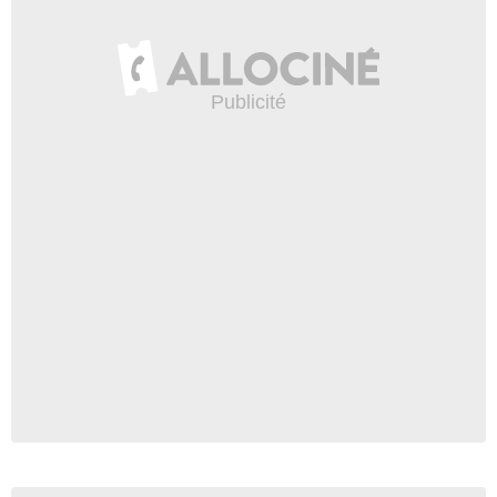
Novella Nelson
Loretta Smith
- 1 Episode :
7
Kathryn Meisle
Mme Rockwell
- 1 Episode :
6
Jose Rosario
Eduardo Alvarez
- 1 Episode :
2
Matt Ross
Officier Anthony Knowakowski
- 1 Episode :
8
Desiree Marie Velez
Gintare Ortolani
- 1 Episode :
1
Cradeaux Alexander
Drag Queen
- 1 Episode :
5
Gloria Irizarry
Helen Martinez
- 1 Episode :
4