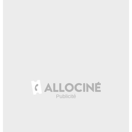
Jose R. Rosario
Eduardo Alvarez
- 1 Episode :
6
Elyas Kahn
Rebadow jeune
- 1 Episode :
8
Ray Michael Karl
Officier
- 1 Episode :
8