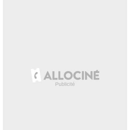
Derrick Simmons
Billie Keane
- 3 Episodes :
1
-
3
-
4
Granville Adams
Zahir Arif
- 3 Episodes :
6
-
7
-
8
Esther Swan
Barbara Deckart
- 3 Episodes :
2
-
4
-
5
Timothy L. Brown
Officier Jason Armstrong
- 3 Episodes :
6
-
7
-
8
Tomás Milián
Ricardo Alvarez
- 2 Episodes :
2
-
6
Roger Guenveur Smith
Huseni Mershah
- 2 Episodes :
6
-
7
Jose Soto
Emilio Sanchez
- 2 Episodes :
1
-
8
Zuill Bailey