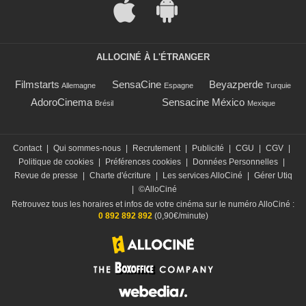
ALLOCINÉ À L'ÉTRANGER
Filmstarts
SensaCine
Beyazperde
Allemagne
Espagne
Turquie
AdoroCinema
Sensacine México
Brésil
Mexique
Contact
|
Qui sommes-nous
|
Recrutement
|
Publicité
|
CGU
|
CGV
|
Politique de cookies
|
Préférences cookies
|
Données Personnelles
|
Revue de presse
|
Charte d'écriture
|
Les services AlloCiné
|
Gérer Utiq
|
©AlloCiné
Retrouvez tous les horaires et infos de votre cinéma sur le numéro AlloCiné :
0 892 892 892
(0,90€/minute)