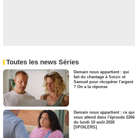
Eugene Dobbins
- 2 Episodes :
7
-
8
Jon Seda
Dino Ortolani
- 2 Episodes :
1
-
8
Ray Iannicelli
Officier Roger Brese
- 2 Episodes :
2
-
5
Elizabeth Rodriguez
Maritza Alvarez
Toutes les news Séries
- 2 Episodes :
3
-
4
Demain nous appartient : qui
Philip Scozzarella
fait du chantage à Soizic et
Officer Joseph Mineo
Samuel pour récupérer l'argent
- 2 Episodes :
2
-
3
? On a la réponse
Richard Hamilton
Whitney Munson
- 1 Episode :
5
Demain nous appartient : ce qui
Pat McNamara
vous attend dans l'épisode 2266
Dr. Prestopnick
du lundi 10 août 2026
- 1 Episode :
5
[SPOILERS]
Eddie Malavarca
Peter Schibetta