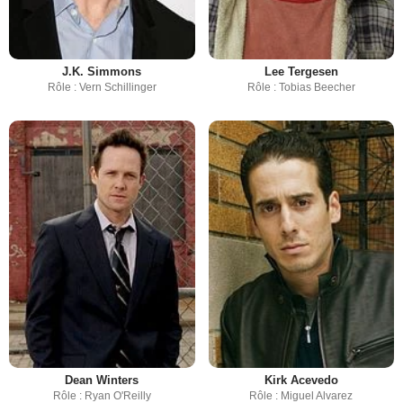
J.K. Simmons
Lee Tergesen
Rôle : Vern Schillinger
Rôle : Tobias Beecher
Dean Winters
Kirk Acevedo
Rôle : Ryan O'Reilly
Rôle : Miguel Alvarez