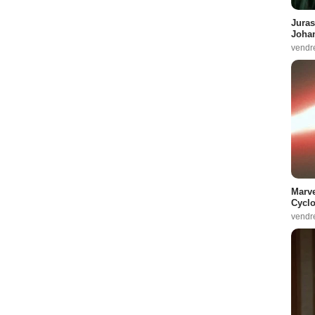
Juras
Johan
vendr
Marve
Cyclo
vendr