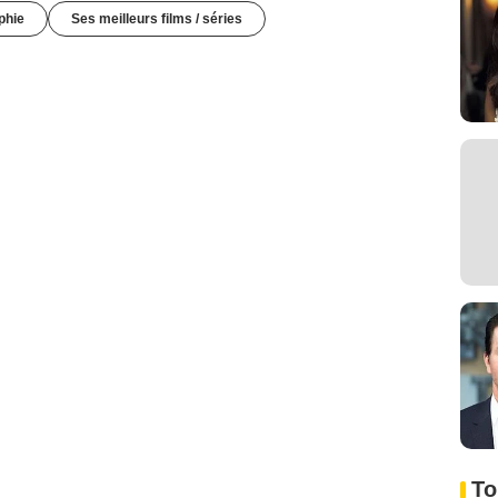
phie
Ses meilleurs films / séries
To