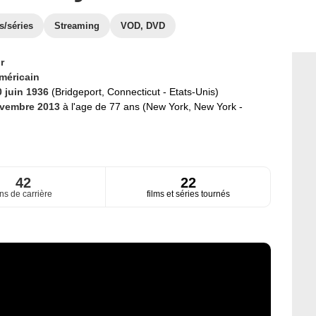
s/séries
Streaming
VOD, DVD
r
méricain
0 juin 1936
(Bridgeport, Connecticut - Etats-Unis)
ovembre 2013
à l'age de 77 ans (New York, New York -
42
22
ns de carrière
films et séries tournés