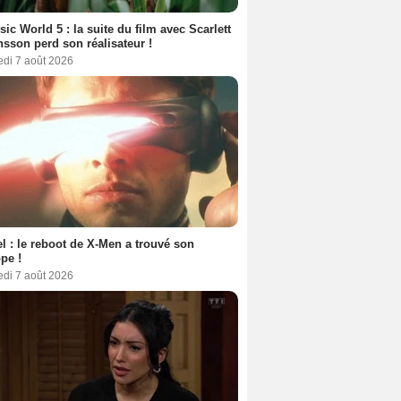
sic World 5 : la suite du film avec Scarlett
sson perd son réalisateur !
edi 7 août 2026
l : le reboot de X-Men a trouvé son
pe !
edi 7 août 2026