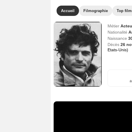
Accueil
Filmographie
Top film
Métier
Acteu
Nationalité
A
Naissance
3
Décès
26 n
Etats-Unis)
a