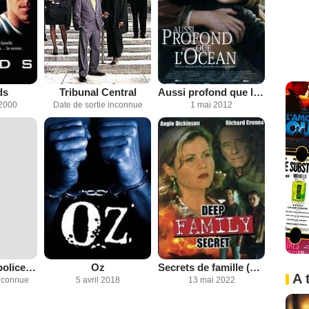
ds
Tribunal Central
Aussi profond que l'océan
2000
Date de sortie inconnue
1 mai 2012
Police contre police (TV)
Oz
Secrets de famille (TV)
A 
inconnue
5 avril 2018
13 mai 2022