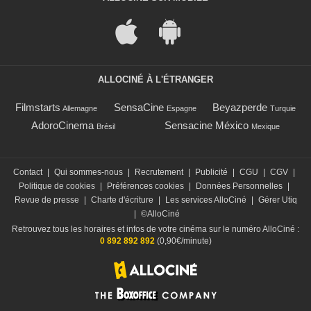
ALLOCINÉ À L'ÉTRANGER
Filmstarts
SensaCine
Beyazperde
Allemagne
Espagne
Turquie
AdoroCinema
Sensacine México
Brésil
Mexique
Contact
|
Qui sommes-nous
|
Recrutement
|
Publicité
|
CGU
|
CGV
|
Politique de cookies
|
Préférences cookies
|
Données Personnelles
|
Revue de presse
|
Charte d'écriture
|
Les services AlloCiné
|
Gérer Utiq
|
©AlloCiné
Retrouvez tous les horaires et infos de votre cinéma sur le numéro AlloCiné :
0 892 892 892
(0,90€/minute)