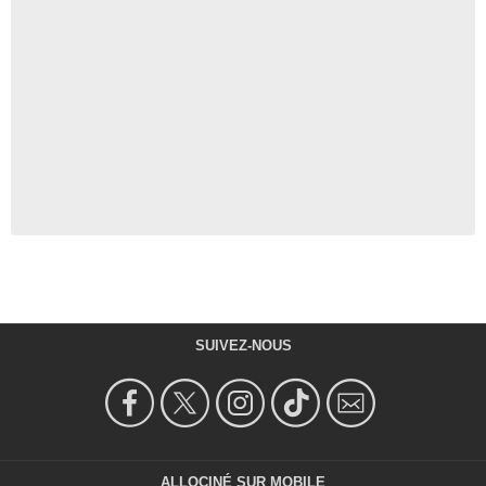
SUIVEZ-NOUS
ALLOCINÉ SUR MOBILE