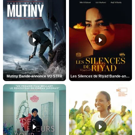
Mutiny Bande-annonce VO STFR
Les Silences de Riyad Bande-annonce VO STFR