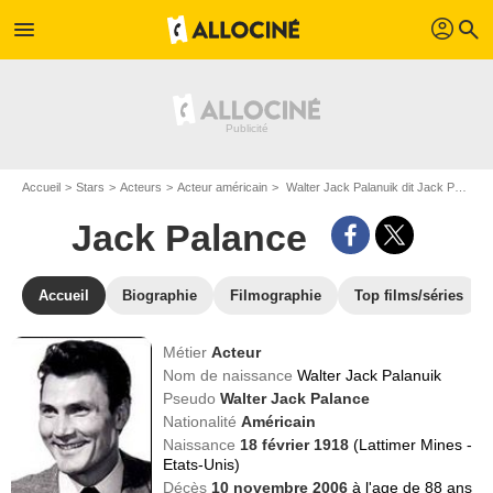
profil
menu
search
Accueil
Stars
Acteurs
Acteur américain
Walter Jack Palanuik dit Jack Palance
Jack Palance
Accueil
Biographie
Filmographie
Top films/séries
Métier
Acteur
Nom de naissance
Walter Jack Palanuik
Pseudo
Walter Jack Palance
Nationalité
Américain
Naissance
18 février 1918
(Lattimer Mines -
Etats-Unis)
Décès
10 novembre 2006
à l'age de 88 ans