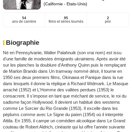
(Californie - Etats-Unis)
54
95
2
ans de carrière
films et séries tournés
prix
Biographie
Né en Pennsylvanie, Walter Palahnuik (son vrai nom) est issu
d'une famille de modestes émigrants ukrainiens. Après avoir été
sur les planches la doublure d'Anthony Quinn puis le remplaçant
de Marlon Brando dans Un tramway nommé désir, il tourne en
1950 ses deux premiers films, Okinawa et Panique dans la rue
dans lesquels il donne la réplique à Richard Widmark. Le Masque
arraché (1952) et L'Homme des vallées perdues (1953) le
consacrent. Il s'impose en tant que méchant de service, le roi du
sadisme façon Hollywood. Il devient un habitué des westerns
comme Le Sorcier du Rio Grande (1953). Il excelle dans les
péplums comme avec Le Signe du païen (1954) où il interprète
Attila. En 1955, il campe un comédien alcoolique dans Le Grand
couteau de Robert Aldrich, cinéaste qui lui offre l'année suivante