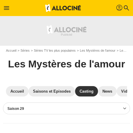
profil
menu
search
Accueil
Séries
Séries TV les plus populaires
Les Mystères de l'amour
Les Mystères de l'amour S29
Les Mystères de l'amour
Accueil
Saisons et Episodes
Casting
News
Vidéo
Saison 29