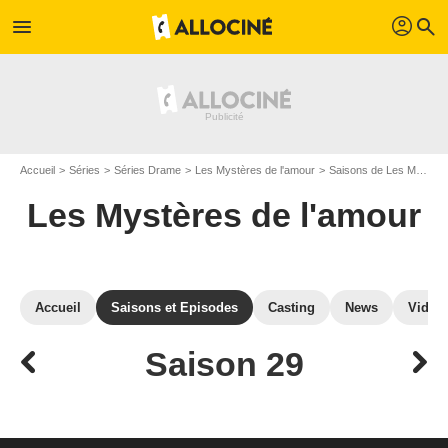
profil
menu
search
Accueil
Séries
Séries Drame
Les Mystères de l'amour
Saisons de Les Mystères de l'amour
Les Mystères de l'amour
Accueil
Saisons et Episodes
Casting
News
Vidéo
Saison 29