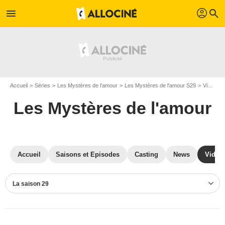
profil
menu
search
Accueil
Séries
Les Mystères de l'amour
Les Mystères de l'amour S29
Vidéos Les Mystères de l'amour
Les Mystères de l'amour
Accueil
Saisons et Episodes
Casting
News
Vidéo
La saison 29